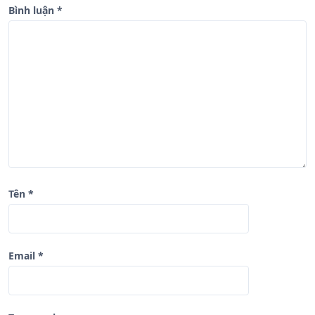
à
Bình luận
*
i
v
i
ế
t
Tên
*
Email
*