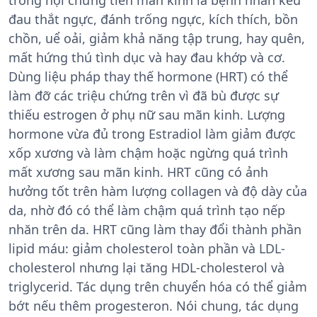
trong hội chứng tiền mãn kinh là bệnh nhân kêu
đau thắt ngực, đánh trống ngực, kích thích, bồn
chồn, uể oải, giảm khả năng tập trung, hay quên,
mất hứng thú tình dục và hay đau khớp và cơ.
Dùng liệu pháp thay thế hormone (HRT) có thể
làm đỡ các triệu chứng trên vì đã bù được sự
thiếu estrogen ở phụ nữ sau mãn kinh. Lượng
hormone vừa đủ trong Estradiol làm giảm được
xốp xương và làm chậm hoặc ngừng quá trình
mất xương sau mãn kinh. HRT cũng có ảnh
hưởng tốt trên hàm lượng collagen và độ dày của
da, nhờ đó có thể làm chậm quá trình tạo nếp
nhăn trên da. HRT cũng làm thay đổi thành phần
lipid máu: giảm cholesterol toàn phần và LDL-
cholesterol nhưng lại tăng HDL-cholesterol và
triglycerid. Tác dụng trên chuyển hóa có thể giảm
bớt nếu thêm progesteron. Nói chung, tác dụng