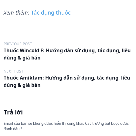
Xem thêm:
Tác dụng thuốc
Đ
PREVIOUS POST
Thuốc Wincold F: Hướng dẫn sử dụng, tác dụng, liều
i
dùng & giá bán
ề
u
NEXT POST
Thuốc Amiktam: Hướng dẫn sử dụng, tác dụng, liều
h
dùng & giá bán
ư
ớ
n
Trả lời
g
Email của bạn sẽ không được hiển thị công khai.
Các trường bắt buộc được
b
đánh dấu
*