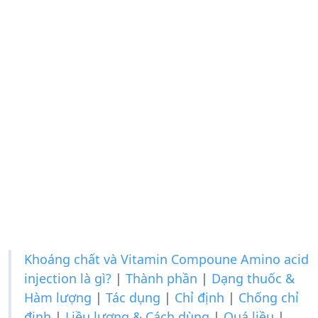
Khoáng chất và Vitamin Compoune Amino acid
injection là gì?
|
Thành phần
|
Dạng thuốc &
Hàm lượng
|
Tác dụng
|
Chỉ định
|
Chống chỉ
định
|
Liều lượng & Cách dùng
|
Quá liều
|