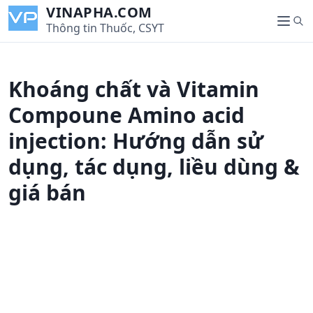
S
VINAPHA.COM
S
k
Thông tin Thuốc, CSYT
M
e
i
e
a
p
n
r
t
u
Khoáng chất và Vitamin
c
o
h
c
Compoune Amino acid
o
injection: Hướng dẫn sử
n
t
dụng, tác dụng, liều dùng &
e
giá bán
n
t