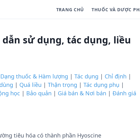
TRANG CHỦ
THUỐC VÀ DƯỢC P
dẫn sử dụng, tác dụng, liều
|
Dạng thuốc & Hàm lượng
|
Tác dụng
|
Chỉ định
|
 dùng
|
Quá liều
|
Thận trọng
|
Tác dụng phụ
|
ộng học
|
Bảo quản
|
Giá bán & Nơi bán
|
Đánh giá
ường tiêu hóa có thành phần Hyoscine