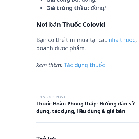
Giá trúng thầu:
đồng/
Nơi bán Thuốc Colovid
Bạn có thể tìm mua tại các
nhà thuốc
,
doanh dược phẩm.
Xem thêm:
Tác dụng thuốc
Đ
PREVIOUS POST
Thuốc Hoàn Phong thấp: Hướng dẫn sử
i
dụng, tác dụng, liều dùng & giá bán
ề
u
h
Trả lời