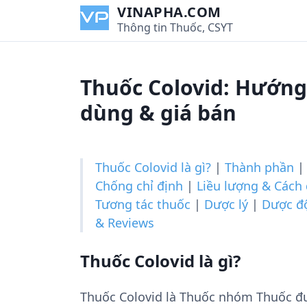
S
VINAPHA.COM
k
Thông tin Thuốc, CSYT
i
p
t
Thuốc Colovid: Hướng 
o
c
dùng & giá bán
o
n
t
Thuốc Colovid là gì?
|
Thành phần
e
Chống chỉ định
|
Liều lượng & Cách
n
Tương tác thuốc
|
Dược lý
|
Dược đ
t
& Reviews
Thuốc Colovid là gì?
Thuốc Colovid là Thuốc nhóm Thuốc đ