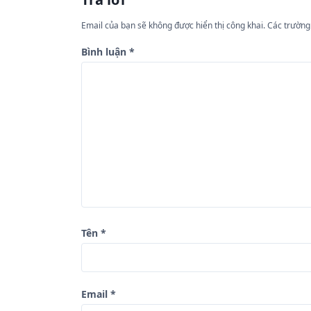
ư
Email của bạn sẽ không được hiển thị công khai.
Các trường
ớ
n
Bình luận
*
g
b
à
i
v
i
ế
t
Tên
*
Email
*