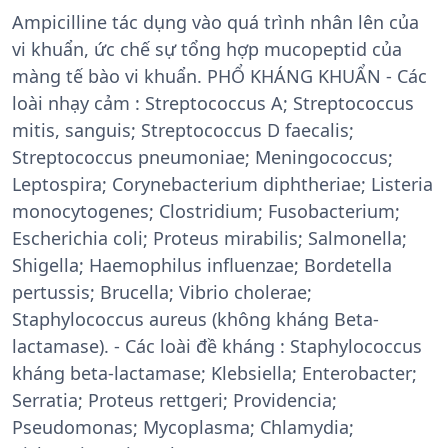
Ampicilline tác dụng vào quá trình nhân lên của
vi khuẩn, ức chế sự tổng hợp mucopeptid của
màng tế bào vi khuẩn. PHỔ KHÁNG KHUẨN - Các
loài nhạy cảm : Streptococcus A; Streptococcus
mitis, sanguis; Streptococcus D faecalis;
Streptococcus pneumoniae; Meningococcus;
Leptospira; Corynebacterium diphtheriae; Listeria
monocytogenes; Clostridium; Fusobacterium;
Escherichia coli; Proteus mirabilis; Salmonella;
Shigella; Haemophilus influenzae; Bordetella
pertussis; Brucella; Vibrio cholerae;
Staphylococcus aureus (không kháng Beta-
lactamase). - Các loài đề kháng : Staphylococcus
kháng beta-lactamase; Klebsiella; Enterobacter;
Serratia; Proteus rettgeri; Providencia;
Pseudomonas; Mycoplasma; Chlamydia;