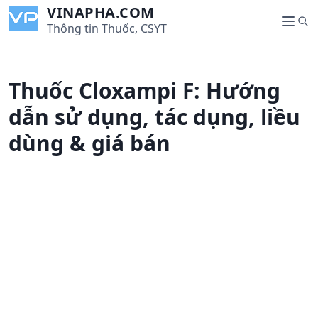
S
VINAPHA.COM
S
k
Thông tin Thuốc, CSYT
M
e
i
e
a
p
n
r
t
u
Thuốc Cloxampi F: Hướng
c
o
h
c
dẫn sử dụng, tác dụng, liều
o
dùng & giá bán
n
t
e
n
t