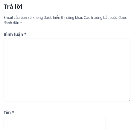
n
Trả lời
g
Email của bạn sẽ không được hiển thị công khai.
Các trường bắt buộc được
b
đánh dấu
*
à
Bình luận
*
i
v
i
ế
t
Tên
*