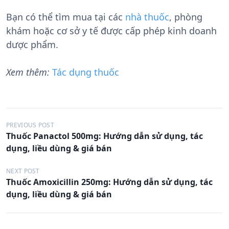
Bạn có thể tìm mua tại các
nhà thuốc
, phòng
khám hoặc cơ sở y tế được cấp phép kinh doanh
dược phẩm.
Xem thêm:
Tác dụng thuốc
Đ
PREVIOUS POST
Thuốc Panactol 500mg: Hướng dẫn sử dụng, tác
i
dụng, liều dùng & giá bán
ề
u
NEXT POST
Thuốc Amoxicillin 250mg: Hướng dẫn sử dụng, tác
h
dụng, liều dùng & giá bán
ư
ớ