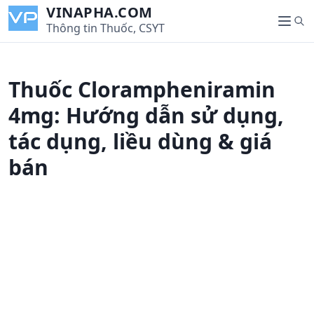
S
VINAPHA.COM
S
k
Thông tin Thuốc, CSYT
M
e
i
e
a
p
n
r
t
u
Thuốc Clorampheniramin
c
o
h
c
4mg: Hướng dẫn sử dụng,
o
tác dụng, liều dùng & giá
n
t
bán
e
n
t