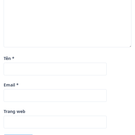
i
ế
t
Tên
*
Email
*
Trang web