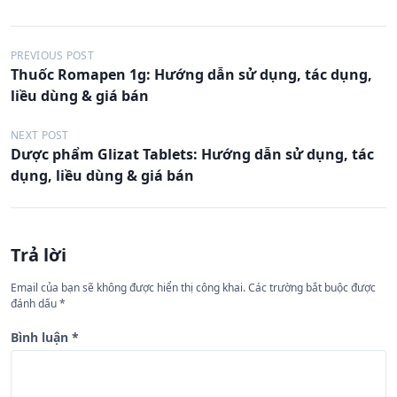
Đ
PREVIOUS POST
Thuốc Romapen 1g: Hướng dẫn sử dụng, tác dụng,
i
liều dùng & giá bán
ề
u
NEXT POST
Dược phẩm Glizat Tablets: Hướng dẫn sử dụng, tác
h
dụng, liều dùng & giá bán
ư
ớ
n
Trả lời
g
Email của bạn sẽ không được hiển thị công khai.
Các trường bắt buộc được
b
đánh dấu
*
à
Bình luận
*
i
v