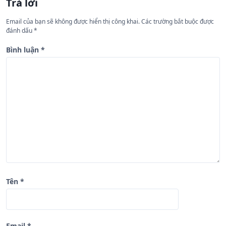
Trả lời
g
Email của bạn sẽ không được hiển thị công khai.
Các trường bắt buộc được
b
đánh dấu
*
à
Bình luận
*
i
v
i
ế
t
Tên
*
Email
*