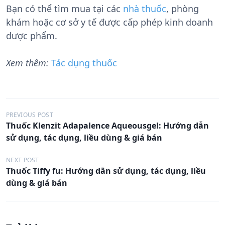
Bạn có thể tìm mua tại các
nhà thuốc
, phòng
khám hoặc cơ sở y tế được cấp phép kinh doanh
dược phẩm.
Xem thêm:
Tác dụng thuốc
Đ
PREVIOUS POST
Thuốc Klenzit Adapalence Aqueousgel: Hướng dẫn
i
sử dụng, tác dụng, liều dùng & giá bán
ề
u
NEXT POST
Thuốc Tiffy fu: Hướng dẫn sử dụng, tác dụng, liều
h
dùng & giá bán
ư
ớ
n