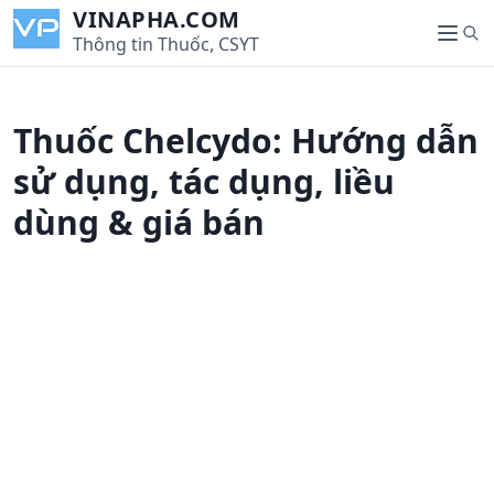
S
VINAPHA.COM
S
k
Thông tin Thuốc, CSYT
M
e
i
e
a
p
n
r
t
u
Thuốc Chelcydo: Hướng dẫn
c
o
h
c
sử dụng, tác dụng, liều
o
dùng & giá bán
n
t
e
n
t