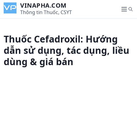
S
VINAPHA.COM
S
k
Thông tin Thuốc, CSYT
M
e
i
e
a
p
n
r
t
u
Thuốc Cefadroxil: Hướng
c
o
h
c
dẫn sử dụng, tác dụng, liều
o
dùng & giá bán
n
t
e
n
t