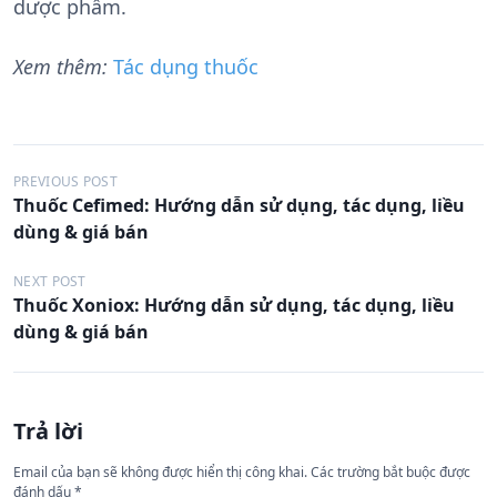
dược phẩm.
Xem thêm:
Tác dụng thuốc
Đ
PREVIOUS POST
Thuốc Cefimed: Hướng dẫn sử dụng, tác dụng, liều
i
dùng & giá bán
ề
u
NEXT POST
Thuốc Xoniox: Hướng dẫn sử dụng, tác dụng, liều
h
dùng & giá bán
ư
ớ
n
Trả lời
g
Email của bạn sẽ không được hiển thị công khai.
Các trường bắt buộc được
b
đánh dấu
*