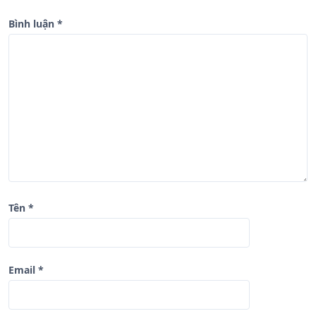
à
Bình luận
*
i
v
i
ế
t
Tên
*
Email
*