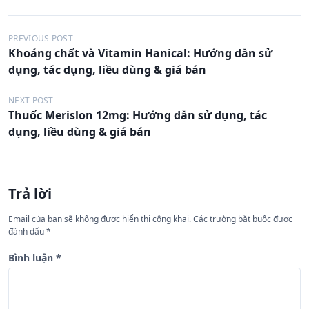
Đ
PREVIOUS POST
Khoáng chất và Vitamin Hanical: Hướng dẫn sử
i
dụng, tác dụng, liều dùng & giá bán
ề
u
NEXT POST
Thuốc Merislon 12mg: Hướng dẫn sử dụng, tác
h
dụng, liều dùng & giá bán
ư
ớ
n
Trả lời
g
Email của bạn sẽ không được hiển thị công khai.
Các trường bắt buộc được
b
đánh dấu
*
à
Bình luận
*
i
v