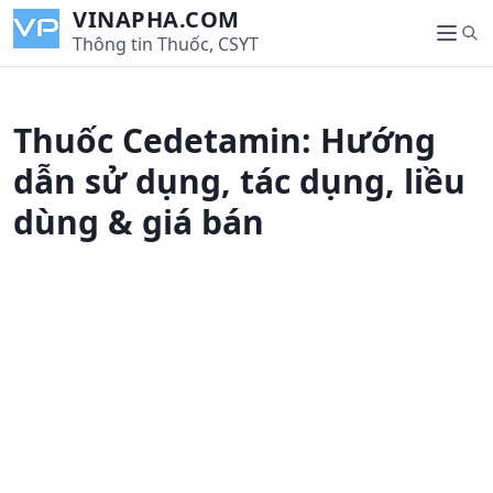
S
VINAPHA.COM
S
k
Thông tin Thuốc, CSYT
M
e
i
e
a
p
n
r
t
u
Thuốc Cedetamin: Hướng
c
o
h
c
dẫn sử dụng, tác dụng, liều
o
dùng & giá bán
n
t
e
n
t