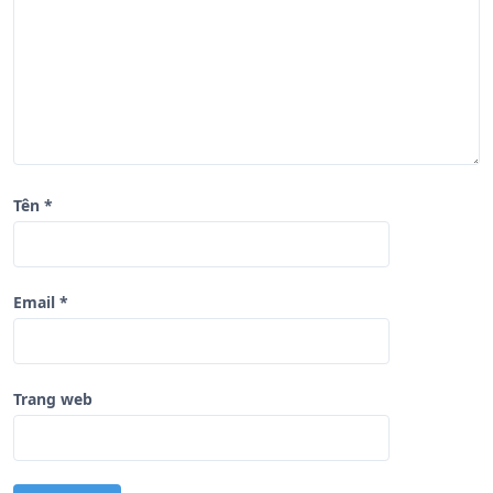
i
ế
t
Tên
*
Email
*
Trang web