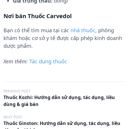
Giá trúng thầu:
đồng/
Nơi bán Thuốc Carvedol
Bạn có thể tìm mua tại các
nhà thuốc
, phòng
khám hoặc cơ sở y tế được cấp phép kinh doanh
dược phẩm.
Xem thêm:
Tác dụng thuốc
Đ
PREVIOUS POST
Thuốc Kozhi: Hướng dẫn sử dụng, tác dụng, liều
i
dùng & giá bán
ề
u
NEXT POST
Thuốc Ginston: Hướng dẫn sử dụng, tác dụng, liều
h