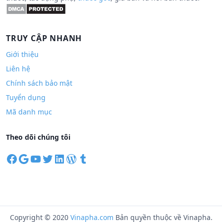
TRUY CẬP NHANH
Giới thiệu
Liên hệ
Chính sách bảo mật
Tuyển dụng
Mã danh mục
Theo dõi chúng tôi
F
G
Y
T
L
W
T
a
o
o
w
i
o
u
c
o
u
i
n
r
m
e
g
T
t
k
d
b
b
l
u
t
e
P
l
o
e
b
e
d
r
r
Copyright © 2020
Vinapha.com
Bản quyền thuộc về Vinapha.
o
e
r
I
e