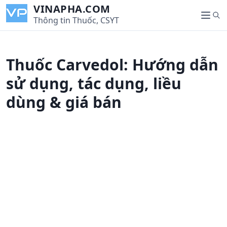
S
VINAPHA.COM
S
k
Thông tin Thuốc, CSYT
M
e
i
e
a
p
n
r
t
u
Thuốc Carvedol: Hướng dẫn
c
o
h
c
sử dụng, tác dụng, liều
o
dùng & giá bán
n
t
e
n
t