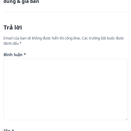
dùng & giá bán
ư
ớ
n
Trả lời
g
Email của bạn sẽ không được hiển thị công khai.
Các trường bắt buộc được
b
đánh dấu
*
à
Bình luận
*
i
v
i
ế
t
Tên
*