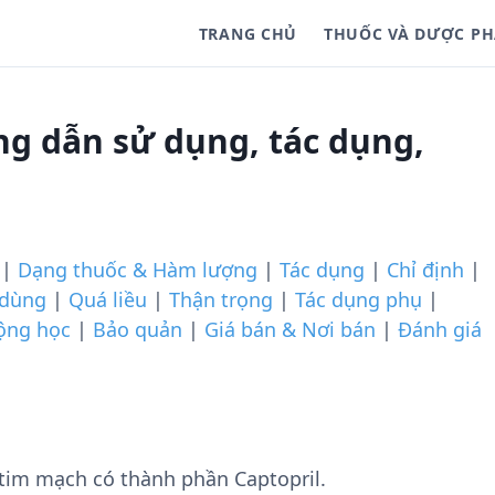
TRANG CHỦ
THUỐC VÀ DƯỢC P
ng dẫn sử dụng, tác dụng,
|
Dạng thuốc & Hàm lượng
|
Tác dụng
|
Chỉ định
|
 dùng
|
Quá liều
|
Thận trọng
|
Tác dụng phụ
|
ộng học
|
Bảo quản
|
Giá bán & Nơi bán
|
Đánh giá
tim mạch có thành phần Captopril.