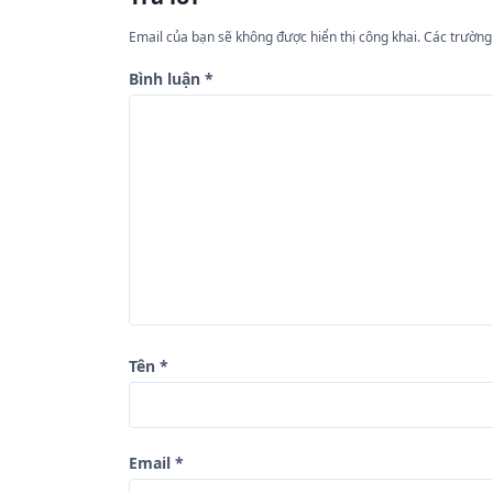
ớ
Email của bạn sẽ không được hiển thị công khai.
Các trường
n
Bình luận
*
g
b
à
i
v
i
ế
t
Tên
*
Email
*