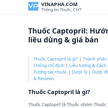
S
VINAPHA.COM
k
Thông tin Thuốc, CSYT
i
p
t
Thuốc Captopril: Hướ
o
c
liều dùng & giá bán
o
n
t
Thuốc Captopril là gì?
|
Thành phần
e
Chống chỉ định
|
Liều lượng & Cách
n
Tương tác thuốc
|
Dược lý
|
Dược đ
t
& Reviews
Thuốc Captopril là gì?
Thuốc Captopril là Thuốc nhóm Thuốc 