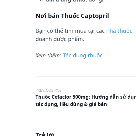
Nơi bán Thuốc Captopril
Bạn có thể tìm mua tại các
nhà thuốc
,
doanh dược phẩm.
Xem thêm:
Tác dụng thuốc
Đ
PREVIOUS POST
i
Thuốc Cefaclor 500mg: Hướng dẫn sử dụ
tác dụng, liều dùng & giá bán
ề
u
h
ư
Trả lời