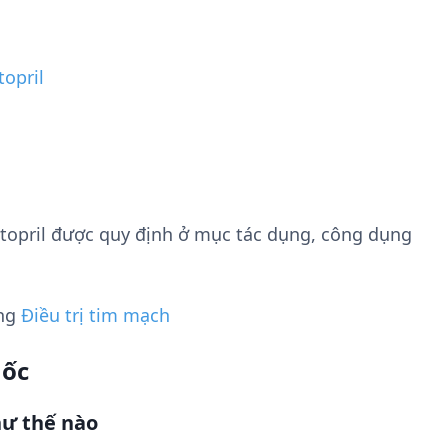
topril
topril được quy định ở mục tác dụng, công dụng
ụng
Điều trị tim mạch
uốc
hư thế nào