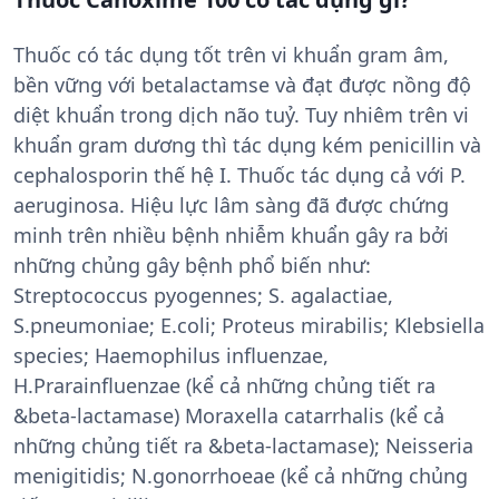
Thuốc có tác dụng tốt trên vi khuẩn gram âm,
bền vững với betalactamse và đạt được nồng độ
diệt khuẩn trong dịch não tuỷ. Tuy nhiêm trên vi
khuẩn gram dương thì tác dụng kém penicillin và
cephalosporin thế hệ I. Thuốc tác dụng cả với P.
aeruginosa. Hiệu lực lâm sàng đã được chứng
minh trên nhiều bệnh nhiễm khuẩn gây ra bởi
những chủng gây bệnh phổ biến như:
Streptococcus pyogennes; S. agalactiae,
S.pneumoniae; E.coli; Proteus mirabilis; Klebsiella
species; Haemophilus influenzae,
H.Prarainfluenzae (kể cả những chủng tiết ra
&beta-lactamase) Moraxella catarrhalis (kể cả
những chủng tiết ra &beta-lactamase); Neisseria
menigitidis; N.gonorrhoeae (kể cả những chủng