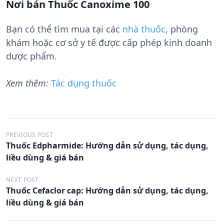
Nơi bán Thuốc Canoxime 100
Bạn có thể tìm mua tại các
nhà thuốc
, phòng
khám hoặc cơ sở y tế được cấp phép kinh doanh
dược phẩm.
Xem thêm:
Tác dụng thuốc
Đ
PREVIOUS POST
Thuốc Edpharmide: Hướng dẫn sử dụng, tác dụng,
i
liều dùng & giá bán
ề
u
NEXT POST
Thuốc Cefaclor cap: Hướng dẫn sử dụng, tác dụng,
h
liều dùng & giá bán
ư