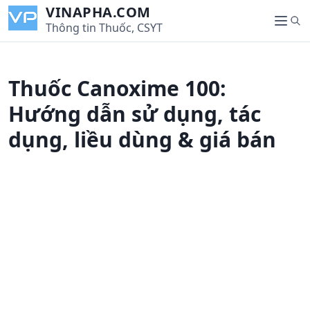
S
VINAPHA.COM
S
k
Thông tin Thuốc, CSYT
M
e
i
e
a
p
n
r
t
u
Thuốc Canoxime 100:
c
o
h
c
Hướng dẫn sử dụng, tác
o
dụng, liều dùng & giá bán
n
t
e
n
t