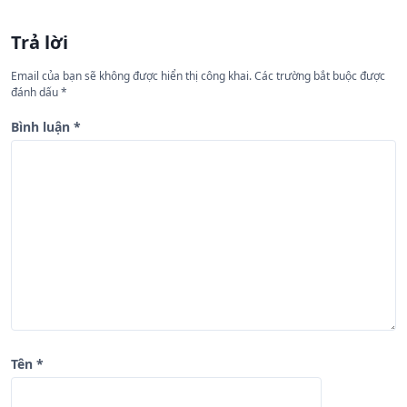
ớ
n
Trả lời
g
Email của bạn sẽ không được hiển thị công khai.
Các trường bắt buộc được
b
đánh dấu
*
à
Bình luận
*
i
v
i
ế
t
Tên
*