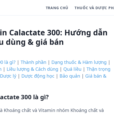
TRANG CHỦ
THUỐC VÀ DƯỢC P
in Calactate 300: Hướng dẫn
ều dùng & giá bán
0 là gì?
|
Thành phần
|
Dạng thuốc & Hàm lượng
|
h
|
Liều lượng & Cách dùng
|
Quá liều
|
Thận trọng
Dược lý
|
Dược động học
|
Bảo quản
|
Giá bán &
ctate 300 là gì?
 là Khoáng chất và Vitamin nhóm Khoáng chất và