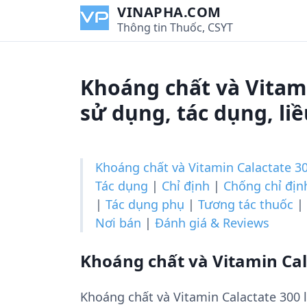
S
VINAPHA.COM
k
Thông tin Thuốc, CSYT
i
p
t
Khoáng chất và Vitam
o
c
sử dụng, tác dụng, li
o
n
t
Khoáng chất và Vitamin Calactate 30
e
Tác dụng
|
Chỉ định
|
Chống chỉ địn
n
|
Tác dụng phụ
|
Tương tác thuốc
|
t
Nơi bán
|
Đánh giá & Reviews
Khoáng chất và Vitamin Cala
Khoáng chất và Vitamin Calactate 300