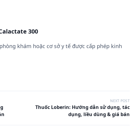
Calactate 300
 phòng khám hoặc cơ sở y tế được cấp phép kinh
NEXT POST
ng
Thuốc Loberin: Hướng dẫn sử dụng, tác
án
dụng, liều dùng & giá bán