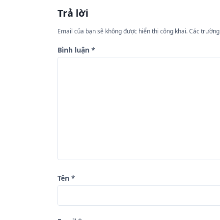
h
Trả lời
ư
Email của bạn sẽ không được hiển thị công khai.
Các trường
ớ
n
Bình luận
*
g
b
à
i
v
i
ế
t
Tên
*