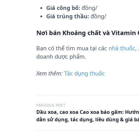
Giá công bố:
đồng/
Giá trúng thầu:
đồng/
Nơi bán Khoáng chất và Vitamin 
Bạn có thể tìm mua tại các
nhà thuốc
,
doanh dược phẩm.
Xem thêm:
Tác dụng thuốc
Đ
PREVIOUS POST
Dầu xoa, cao xoa Cao xoa báo gấm: Hướ
i
dẫn sử dụng, tác dụng, liều dùng & giá b
ề
u