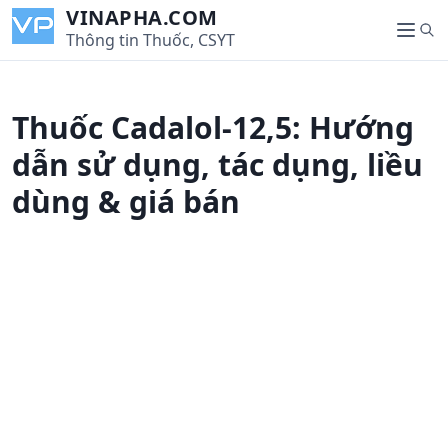
S
VINAPHA.COM
S
k
Thông tin Thuốc, CSYT
M
e
i
e
a
p
n
r
t
u
Thuốc Cadalol-12,5: Hướng
c
o
h
c
dẫn sử dụng, tác dụng, liều
o
dùng & giá bán
n
t
e
n
t