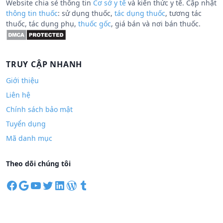
Website chia sẻ thông tin
Cơ sở y tế
và kiến thức y tế. Cập nhật
thông tin thuốc
: sử dụng thuốc,
tác dụng thuốc
, tương tác
thuốc, tác dụng phụ,
thuốc gốc
, giá bán và nơi bán thuốc.
TRUY CẬP NHANH
Giới thiệu
Liên hệ
Chính sách bảo mật
Tuyển dụng
Mã danh mục
Theo dõi chúng tôi
F
G
Y
T
L
W
T
a
o
o
w
i
o
u
c
o
u
i
n
r
m
e
g
T
t
k
d
b