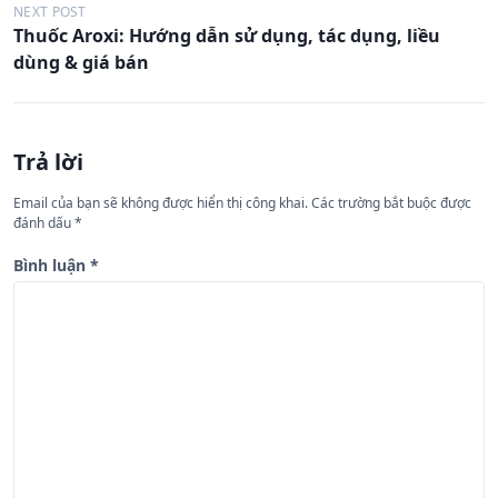
u
NEXT POST
Thuốc Aroxi: Hướng dẫn sử dụng, tác dụng, liều
h
dùng & giá bán
ư
ớ
n
Trả lời
g
Email của bạn sẽ không được hiển thị công khai.
Các trường bắt buộc được
b
đánh dấu
*
à
Bình luận
*
i
v
i
ế
t