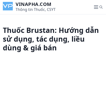
S
VINAPHA.COM
S
k
Thông tin Thuốc, CSYT
M
e
i
e
a
p
n
r
t
u
Thuốc Brustan: Hướng dẫn
c
o
h
c
sử dụng, tác dụng, liều
o
dùng & giá bán
n
t
e
n
t