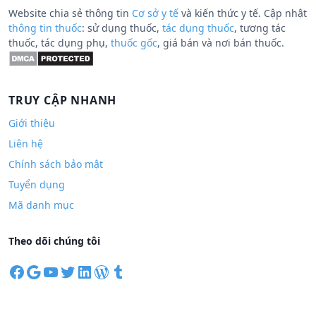
Website chia sẻ thông tin
Cơ sở y tế
và kiến thức y tế. Cập nhật
thông tin thuốc
: sử dụng thuốc,
tác dụng thuốc
, tương tác
thuốc, tác dụng phụ,
thuốc gốc
, giá bán và nơi bán thuốc.
TRUY CẬP NHANH
Giới thiệu
Liên hệ
Chính sách bảo mật
Tuyển dụng
Mã danh mục
Theo dõi chúng tôi
F
G
Y
T
L
W
T
a
o
o
w
i
o
u
c
o
u
i
n
r
m
e
g
T
t
k
d
b