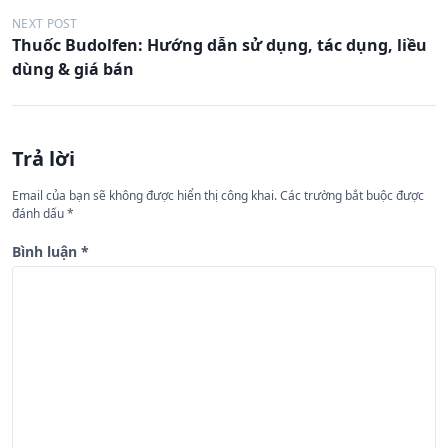
u
NEXT POST
Thuốc Budolfen: Hướng dẫn sử dụng, tác dụng, liều
h
dùng & giá bán
ư
ớ
n
Trả lời
g
Email của bạn sẽ không được hiển thị công khai.
Các trường bắt buộc được
b
đánh dấu
*
à
Bình luận
*
i
v
i
ế
t