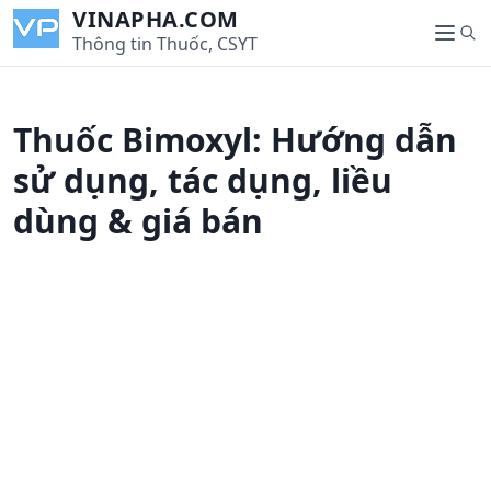
S
VINAPHA.COM
S
k
Thông tin Thuốc, CSYT
M
e
i
e
a
p
n
r
t
u
Thuốc Bimoxyl: Hướng dẫn
c
o
h
c
sử dụng, tác dụng, liều
o
dùng & giá bán
n
t
e
n
t