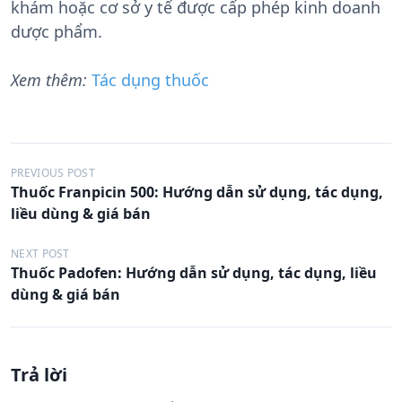
khám hoặc cơ sở y tế được cấp phép kinh doanh
dược phẩm.
Xem thêm:
Tác dụng thuốc
Đ
PREVIOUS POST
Thuốc Franpicin 500: Hướng dẫn sử dụng, tác dụng,
i
liều dùng & giá bán
ề
u
NEXT POST
Thuốc Padofen: Hướng dẫn sử dụng, tác dụng, liều
h
dùng & giá bán
ư
ớ
n
Trả lời
g