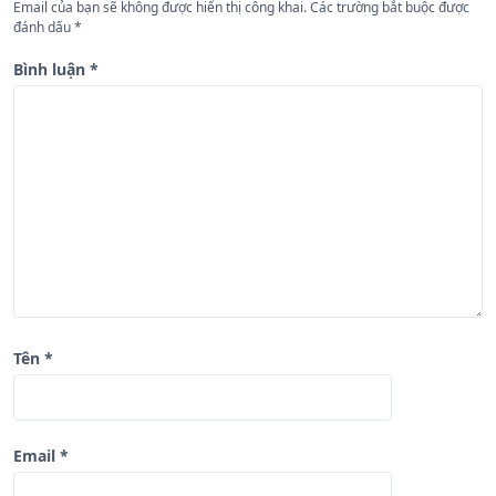
Email của bạn sẽ không được hiển thị công khai.
Các trường bắt buộc được
b
đánh dấu
*
à
Bình luận
*
i
v
i
ế
t
Tên
*
Email
*