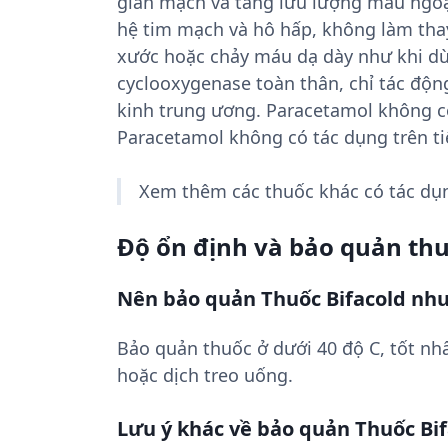
giãn mạch và tăng lưu lượng máu ngoại 
hệ tim mạch và hô hấp, không làm thay
xước hoặc chảy máu dạ dày như khi dùn
cyclooxygenase toàn thân, chỉ tác độ
kinh trung ương. Paracetamol không có
Paracetamol không có tác dụng trên ti
Xem thêm các thuốc khác có tác d
Độ ổn định và bảo quản th
Nên bảo quản Thuốc Bifacold như
Bảo quản thuốc ở dưới 40 độ C, tốt nhấ
hoặc dịch treo uống.
Lưu ý khác về bảo quản Thuốc Bi