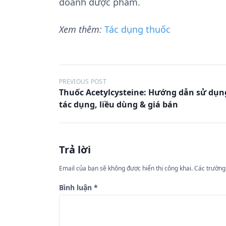
doanh dược phẩm.
Xem thêm:
Tác dụng thuốc
Đ
PREVIOUS POST
Thuốc Acetylcysteine: Hướng dẫn sử dụn
i
tác dụng, liều dùng & giá bán
ề
u
h
Trả lời
ư
Email của bạn sẽ không được hiển thị công khai.
Các trường
ớ
n
Bình luận
*
g
b