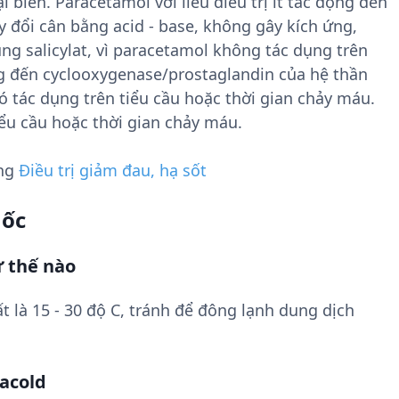
biên. Paracetamol với liều điều trị ít tác động đến
 đổi cân bằng acid - base, không gây kích ứng,
g salicylat, vì paracetamol không tác dụng trên
ng đến cyclooxygenase/prostaglandin của hệ thần
 tác dụng trên tiểu cầu hoặc thời gian chảy máu.
ểu cầu hoặc thời gian chảy máu.
ụng
Điều trị giảm đau, hạ sốt
uốc
 thế nào
t là 15 - 30 độ C, tránh để đông lạnh dung dịch
facold