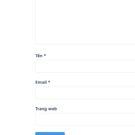
à
i
v
i
ế
t
Tên
*
Email
*
Trang web