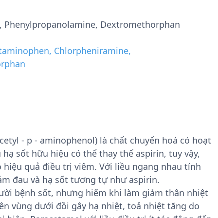
, Phenylpropanolamine, Dextromethorphan
taminophen, Chlorpheniramine,
orphan
etyl - p - aminophenol) là chất chuyển hoá có hoạt
hạ sốt hữu hiệu có thể thay thế aspirin, tuy vậy,
 hiệu quả điều trị viêm. Với liều ngang nhau tính
m đau và hạ sốt tương tự như aspirin.
ười bệnh sốt, nhưng hiếm khi làm giảm thân nhiệt
ên vùng dưới đồi gây hạ nhiệt, toả nhiệt tăng do