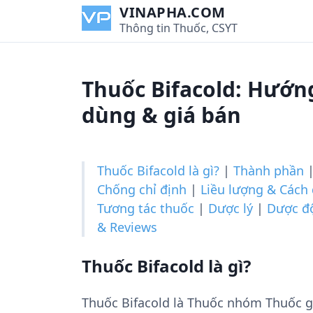
S
VINAPHA.COM
k
Thông tin Thuốc, CSYT
i
p
t
Thuốc Bifacold: Hướng
o
c
dùng & giá bán
o
n
t
Thuốc Bifacold là gì?
|
Thành phần
e
Chống chỉ định
|
Liều lượng & Cách
n
Tương tác thuốc
|
Dược lý
|
Dược đ
t
& Reviews
Thuốc Bifacold là gì?
Thuốc Bifacold là Thuốc nhóm Thuốc g