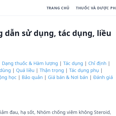
TRANG CHỦ
THUỐC VÀ DƯỢC P
 dẫn sử dụng, tác dụng, liều
|
Dạng thuốc & Hàm lượng
|
Tác dụng
|
Chỉ định
|
 dùng
|
Quá liều
|
Thận trọng
|
Tác dụng phụ
|
ộng học
|
Bảo quản
|
Giá bán & Nơi bán
|
Đánh giá
iảm đau, hạ sốt, Nhóm chống viêm không Steroid,