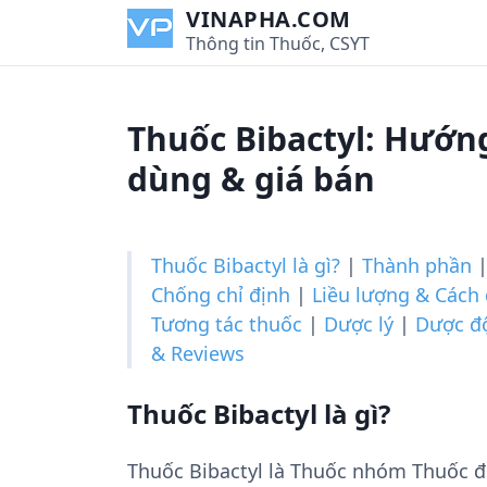
S
VINAPHA.COM
k
Thông tin Thuốc, CSYT
i
p
t
Thuốc Bibactyl: Hướng
o
c
dùng & giá bán
o
n
t
Thuốc Bibactyl là gì?
|
Thành phần
e
Chống chỉ định
|
Liều lượng & Cách
n
Tương tác thuốc
|
Dược lý
|
Dược đ
t
& Reviews
Thuốc Bibactyl là gì?
Thuốc Bibactyl là Thuốc nhóm Thuốc đư