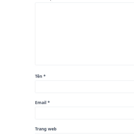
g
b
à
i
v
i
ế
t
Tên
*
Email
*
Trang web