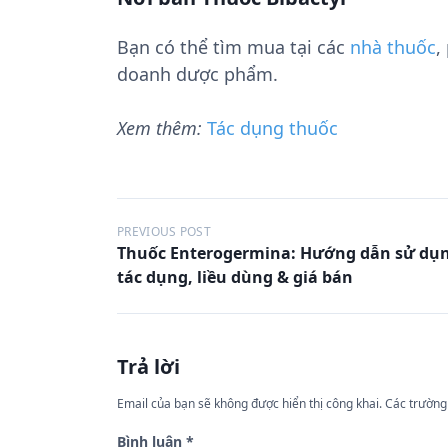
Bạn có thể tìm mua tại các
nhà thuốc
,
doanh dược phẩm.
Xem thêm:
Tác dụng thuốc
Đ
PREVIOUS POST
Thuốc Enterogermina: Hướng dẫn sử dụ
i
tác dụng, liều dùng & giá bán
ề
u
h
Trả lời
ư
Email của bạn sẽ không được hiển thị công khai.
Các trường
ớ
n
Bình luận
*