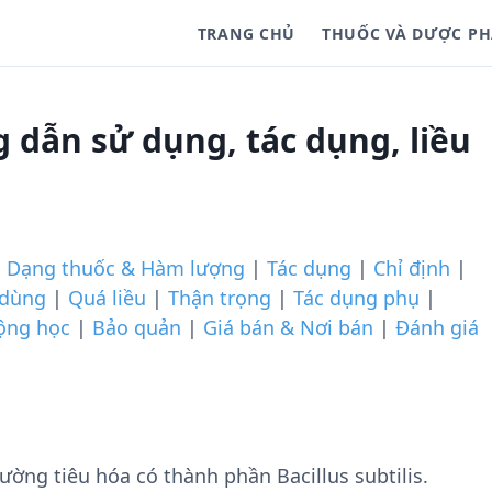
TRANG CHỦ
THUỐC VÀ DƯỢC P
 dẫn sử dụng, tác dụng, liều
|
Dạng thuốc & Hàm lượng
|
Tác dụng
|
Chỉ định
|
 dùng
|
Quá liều
|
Thận trọng
|
Tác dụng phụ
|
ộng học
|
Bảo quản
|
Giá bán & Nơi bán
|
Đánh giá
ờng tiêu hóa có thành phần Bacillus subtilis.