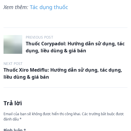
Xem thêm:
Tác dụng thuốc
Đ
PREVIOUS POST
Thuốc Corypadol: Hướng dẫn sử dụng, tác
i
dụng, liều dùng & giá bán
ề
u
NEXT POST
Thuốc Xiro Mediflu: Hướng dẫn sử dụng, tác dụng,
h
liều dùng & giá bán
ư
ớ
n
Trả lời
g
Email của bạn sẽ không được hiển thị công khai.
Các trường bắt buộc được
b
đánh dấu
*
à
Bình luận
*