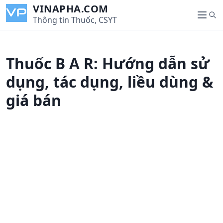
S
VINAPHA.COM
S
k
Thông tin Thuốc, CSYT
M
e
i
e
a
p
n
r
t
u
Thuốc B A R: Hướng dẫn sử
c
o
h
c
dụng, tác dụng, liều dùng &
o
giá bán
n
t
e
n
t