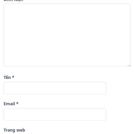
i
v
i
ế
t
Tên
*
Email
*
Trang web