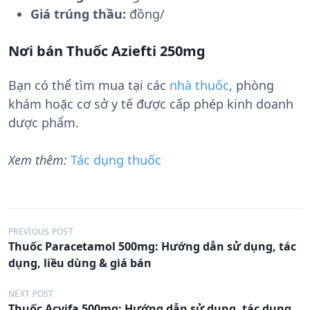
Giá trúng thầu:
đồng/
Nơi bán Thuốc Aziefti 250mg
Bạn có thể tìm mua tại các
nhà thuốc
, phòng
khám hoặc cơ sở y tế được cấp phép kinh doanh
dược phẩm.
Xem thêm:
Tác dụng thuốc
Đ
PREVIOUS POST
Thuốc Paracetamol 500mg: Hướng dẫn sử dụng, tác
i
dụng, liều dùng & giá bán
ề
u
NEXT POST
Thuốc Acvifa 500mg: Hướng dẫn sử dụng, tác dụng,