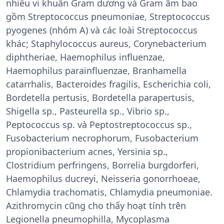
nhiều vi khuẩn Gram dương và Gram âm bao
gồm Streptococcus pneumoniae, Streptococcus
pyogenes (nhóm A) và các loài Streptococcus
khác; Staphylococcus aureus, Corynebacterium
diphtheriae, Haemophilus influenzae,
Haemophilus parainfluenzae, Branhamella
catarrhalis, Bacteroides fragilis, Escherichia coli,
Bordetella pertusis, Bordetella parapertusis,
Shigella sp., Pasteurella sp., Vibrio sp.,
Peptococcus sp. và Peptostreptococcus sp.,
Fusobacterium necrophorum, Fusobacterium
propionibacterium acnes, Yersinia sp.,
Clostridium perfringens, Borrelia burgdorferi,
Haemophilus ducreyi, Neisseria gonorrhoeae,
Chlamydia trachomatis, Chlamydia pneumoniae.
Azithromycin cũng cho thấy hoạt tính trên
Legionella pneumophilla, Mycoplasma