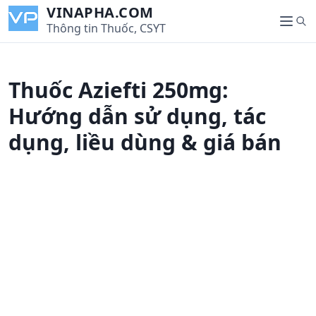
S
VINAPHA.COM
S
k
Thông tin Thuốc, CSYT
M
e
i
e
a
p
n
r
t
u
Thuốc Aziefti 250mg:
c
o
h
c
Hướng dẫn sử dụng, tác
o
dụng, liều dùng & giá bán
n
t
e
n
t