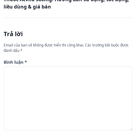
h
liều dùng & giá bán
ư
ớ
n
Trả lời
g
Email của bạn sẽ không được hiển thị công khai.
Các trường bắt buộc được
b
đánh dấu
*
à
Bình luận
*
i
v
i
ế
t