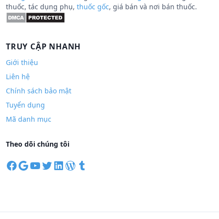
thuốc, tác dụng phụ,
thuốc gốc
, giá bán và nơi bán thuốc.
TRUY CẬP NHANH
Giới thiệu
Liên hệ
Chính sách bảo mật
Tuyển dụng
Mã danh mục
Theo dõi chúng tôi
F
G
Y
T
L
W
T
a
o
o
w
i
o
u
c
o
u
i
n
r
m
e
g
T
t
k
d
b
b
l
u
t
e
P
l
o
e
b
e
d
r
r