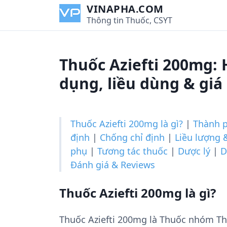
S
VINAPHA.COM
k
Thông tin Thuốc, CSYT
i
p
t
Thuốc Aziefti 200mg:
o
c
dụng, liều dùng & giá
o
n
t
Thuốc Aziefti 200mg là gì?
|
Thành 
e
định
|
Chống chỉ định
|
Liều lượng 
n
phụ
|
Tương tác thuốc
|
Dược lý
|
D
t
Đánh giá & Reviews
Thuốc Aziefti 200mg là gì?
Thuốc Aziefti 200mg là Thuốc nhóm Th