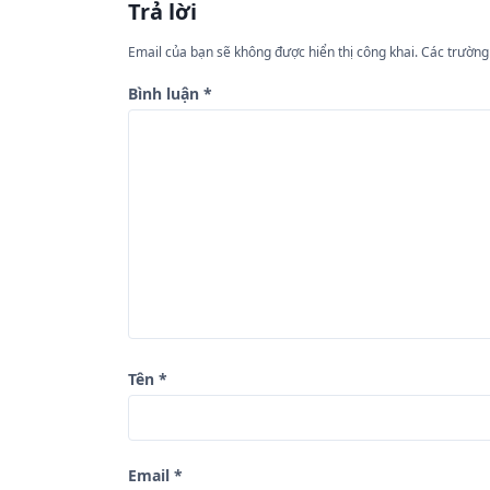
h
Trả lời
ư
Email của bạn sẽ không được hiển thị công khai.
Các trường
ớ
n
Bình luận
*
g
b
à
i
v
i
ế
t
Tên
*
Email
*