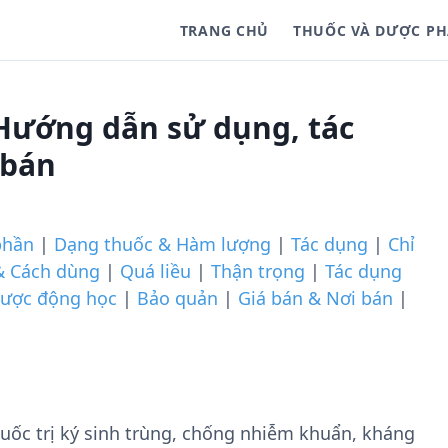
TRANG CHỦ
THUỐC VÀ DƯỢC P
 Hướng dẫn sử dụng, tác
 bán
phần
|
Dạng thuốc & Hàm lượng
|
Tác dụng
|
Chỉ
& Cách dùng
|
Quá liều
|
Thận trọng
|
Tác dụng
ược động học
|
Bảo quản
|
Giá bán & Nơi bán
|
uốc trị ký sinh trùng, chống nhiễm khuẩn, kháng