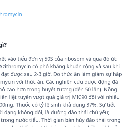
thromycin
gì?
ết vào tiểu đơn vị 50S của ribosom và qua đó ức
 Azithromycin có phổ kháng khuẩn rộng và sau khi
 đạt được sau 2-3 giờ. Do thức ăn làm giảm sự hấp
omycin với thức ăn. Các nghiên cứu dược động đã
mô cao hơn trong huyết tương (đến 50 lần). Nồng
ền liệt tuyến vượt quá giá trị MIC90 đối với nhiều
00mg. Thuốc có tỷ lệ sinh khả dụng 37%. Sự tiết
i dạng không đổi, là đường đào thải chủ yếu;
trong nước tiểu. Thời gian bán hủy đào thải trong