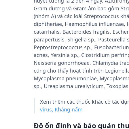
huyết tương là 2 đến 4 ngày. Azithromyc
Gram dương và Gram âm bao gồm Stre
(nhóm A) và các loài Streptococcus kh
diphtheriae, Haemophilus influenzae,
catarrhalis, Bacteroides fragilis, Escher
parapertusis, Shigella sp., Pasteurella 
Peptostreptococcus sp., Fusobacteri
acnes, Yersinia sp., Clostridium perfri
Neisseria gonorrhoeae, Chlamydia tra
cũng cho thấy hoạt tính trên Legione
Mycoplasma pneumoniae, Mycoplasma 
sp., Ureaplasma urealyticum, Toxopla
Xem thêm các thuốc khác có tác d
virus, Kháng nấm
Độ ổn định và bảo quản th