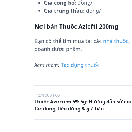
Giá công bố:
đồng/
Giá trúng thầu:
đồng/
Nơi bán Thuốc Aziefti 200mg
Bạn có thể tìm mua tại các
nhà thuốc
,
doanh dược phẩm.
Xem thêm:
Tác dụng thuốc
Đ
PREVIOUS POST
Thuốc Avircrem 5% 5g: Hướng dẫn sử dụ
i
tác dụng, liều dùng & giá bán
ề
u