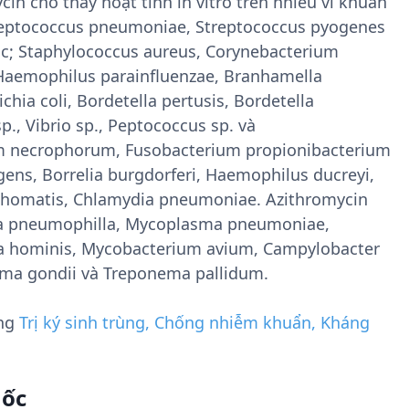
in cho thấy hoạt tính in vitro trên nhiều vi khuẩn
ptococcus pneumoniae, Streptococcus pyogenes
ác; Staphylococcus aureus, Corynebacterium
 Haemophilus parainfluenzae, Branhamella
ichia coli, Bordetella pertusis, Bordetella
sp., Vibrio sp., Peptococcus sp. và
um necrophorum, Fusobacterium propionibacterium
ngens, Borrelia burgdorferi, Haemophilus ducreyi,
chomatis, Chlamydia pneumoniae. Azithromycin
lla pneumophilla, Mycoplasma pneumoniae,
hominis, Mycobacterium avium, Campylobacter
sma gondii và Treponema pallidum.
ụng
Trị ký sinh trùng, Chống nhiễm khuẩn, Kháng
uốc