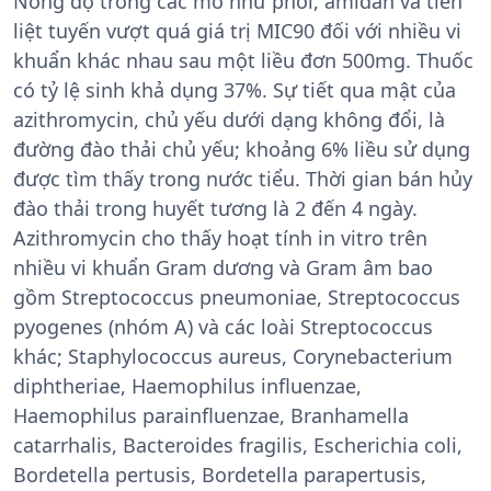
Nồng độ trong các mô như phổi, amiđan và tiền
liệt tuyến vượt quá giá trị MIC90 đối với nhiều vi
khuẩn khác nhau sau một liều đơn 500mg. Thuốc
có tỷ lệ sinh khả dụng 37%. Sự tiết qua mật của
azithromycin, chủ yếu dưới dạng không đổi, là
đường đào thải chủ yếu; khoảng 6% liều sử dụng
được tìm thấy trong nước tiểu. Thời gian bán hủy
đào thải trong huyết tương là 2 đến 4 ngày.
Azithromycin cho thấy hoạt tính in vitro trên
nhiều vi khuẩn Gram dương và Gram âm bao
gồm Streptococcus pneumoniae, Streptococcus
pyogenes (nhóm A) và các loài Streptococcus
khác; Staphylococcus aureus, Corynebacterium
diphtheriae, Haemophilus influenzae,
Haemophilus parainfluenzae, Branhamella
catarrhalis, Bacteroides fragilis, Escherichia coli,
Bordetella pertusis, Bordetella parapertusis,