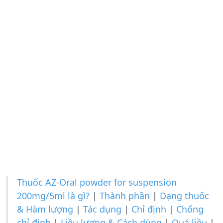
Thuốc AZ-Oral powder for suspension
200mg/5ml là gì?
|
Thành phần
|
Dạng thuốc
& Hàm lượng
|
Tác dụng
|
Chỉ định
|
Chống
chỉ định
|
Liều lượng & Cách dùng
|
Quá liều
|