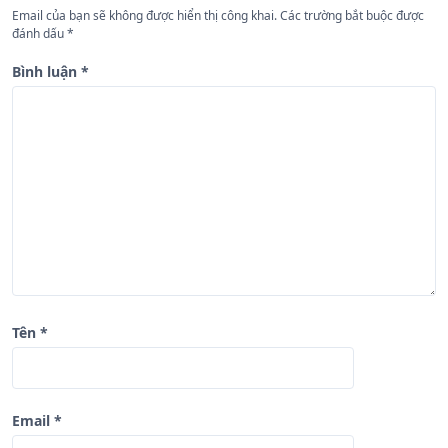
Email của bạn sẽ không được hiển thị công khai.
Các trường bắt buộc được
b
đánh dấu
*
à
Bình luận
*
i
v
i
ế
t
Tên
*
Email
*