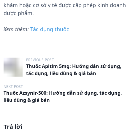
khám hoặc cơ sở y tế được cấp phép kinh doanh
dược phẩm.
Xem thêm:
Tác dụng thuốc
Đ
PREVIOUS POST
Thuốc Apitim 5mg: Hướng dẫn sử dụng,
i
tác dụng, liều dùng & giá bán
ề
u
NEXT POST
Thuốc Azsynir-500: Hướng dẫn sử dụng, tác dụng,
h
liều dùng & giá bán
ư
ớ
n
Trả lời
g