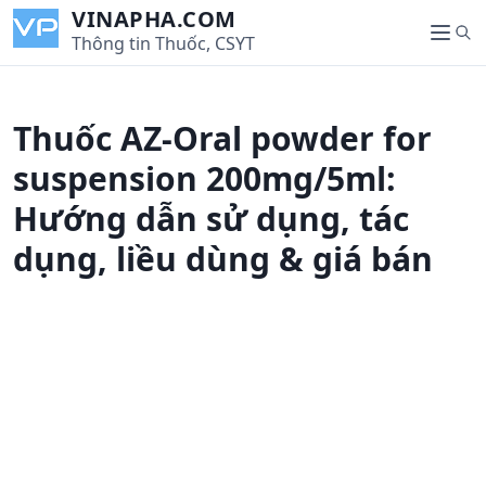
S
VINAPHA.COM
S
k
Thông tin Thuốc, CSYT
M
e
i
e
a
p
n
r
t
u
Thuốc AZ-Oral powder for
c
o
h
c
suspension 200mg/5ml:
o
Hướng dẫn sử dụng, tác
n
t
dụng, liều dùng & giá bán
e
n
t