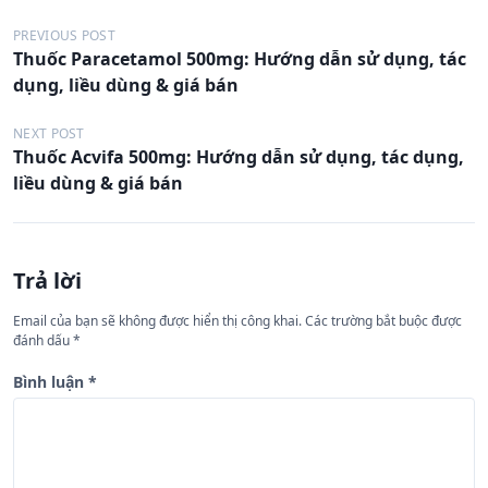
Đ
PREVIOUS POST
Thuốc Paracetamol 500mg: Hướng dẫn sử dụng, tác
i
dụng, liều dùng & giá bán
ề
u
NEXT POST
Thuốc Acvifa 500mg: Hướng dẫn sử dụng, tác dụng,
h
liều dùng & giá bán
ư
ớ
n
Trả lời
g
Email của bạn sẽ không được hiển thị công khai.
Các trường bắt buộc được
b
đánh dấu
*
à
Bình luận
*
i
v
i