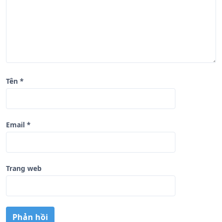
ế
t
Tên
*
Email
*
Trang web