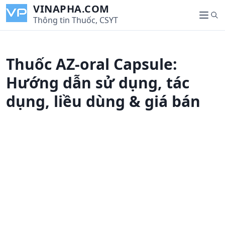
S
VINAPHA.COM
S
k
Thông tin Thuốc, CSYT
M
e
i
e
a
p
n
r
t
u
Thuốc AZ-oral Capsule:
c
o
h
c
Hướng dẫn sử dụng, tác
o
dụng, liều dùng & giá bán
n
t
e
n
t