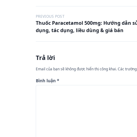
Đ
PREVIOUS POST
Thuốc Paracetamol 500mg: Hướng dẫn s
i
dụng, tác dụng, liều dùng & giá bán
ề
u
h
Trả lời
ư
Email của bạn sẽ không được hiển thị công khai.
Các trường
ớ
n
Bình luận
*
g
b
à
i
v