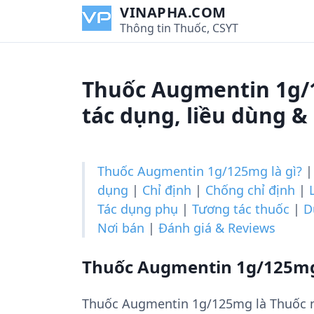
S
VINAPHA.COM
k
Thông tin Thuốc, CSYT
i
p
t
Thuốc Augmentin 1g/
o
c
tác dụng, liều dùng &
o
n
t
Thuốc Augmentin 1g/125mg là gì?
e
dụng
|
Chỉ định
|
Chống chỉ định
|
n
Tác dụng phụ
|
Tương tác thuốc
|
D
t
Nơi bán
|
Đánh giá & Reviews
Thuốc Augmentin 1g/125mg 
Thuốc Augmentin 1g/125mg là Thuốc n