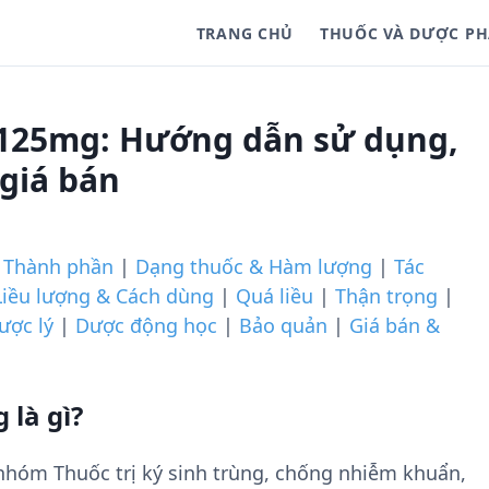
TRANG CHỦ
THUỐC VÀ DƯỢC P
125mg: Hướng dẫn sử dụng,
 giá bán
|
Thành phần
|
Dạng thuốc & Hàm lượng
|
Tác
Liều lượng & Cách dùng
|
Quá liều
|
Thận trọng
|
ược lý
|
Dược động học
|
Bảo quản
|
Giá bán &
là gì?
hóm Thuốc trị ký sinh trùng, chống nhiễm khuẩn,