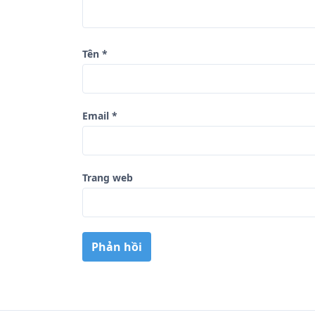
i
ế
t
Tên
*
Email
*
Trang web