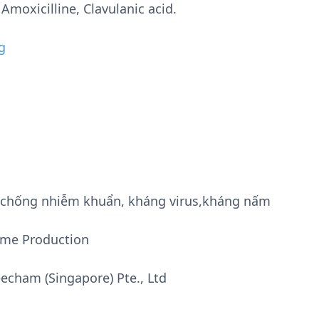
moxicilline, Clavulanic acid.
g
g, chống nhiễm khuẩn, kháng virus,kháng nấm
ome Production
echam (Singapore) Pte., Ltd