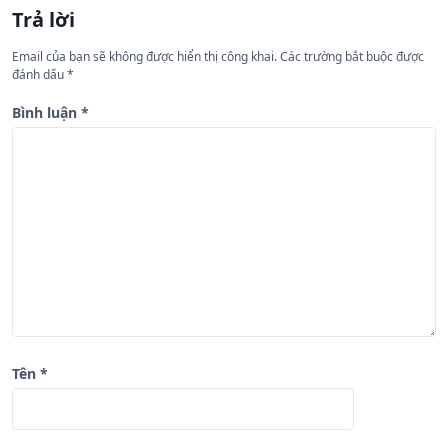
n
Trả lời
g
Email của bạn sẽ không được hiển thị công khai.
Các trường bắt buộc được
b
đánh dấu
*
à
Bình luận
*
i
v
i
ế
t
Tên
*