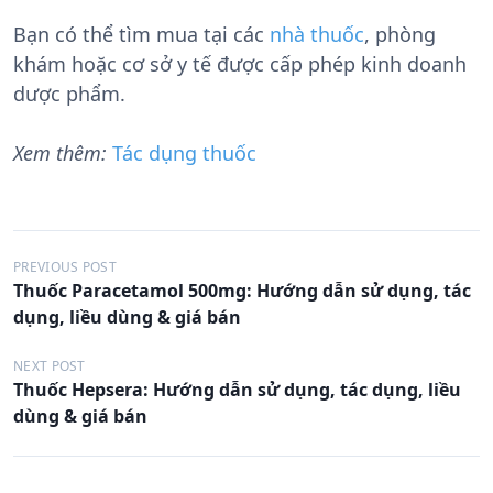
Bạn có thể tìm mua tại các
nhà thuốc
, phòng
khám hoặc cơ sở y tế được cấp phép kinh doanh
dược phẩm.
Xem thêm:
Tác dụng thuốc
Đ
PREVIOUS POST
Thuốc Paracetamol 500mg: Hướng dẫn sử dụng, tác
i
dụng, liều dùng & giá bán
ề
u
NEXT POST
Thuốc Hepsera: Hướng dẫn sử dụng, tác dụng, liều
h
dùng & giá bán
ư
ớ