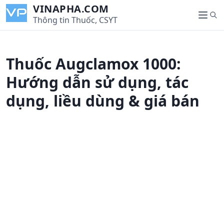
S
VINAPHA.COM
S
k
Thông tin Thuốc, CSYT
M
e
i
e
a
p
n
r
t
u
Thuốc Augclamox 1000:
c
o
h
c
Hướng dẫn sử dụng, tác
o
dụng, liều dùng & giá bán
n
t
e
n
t