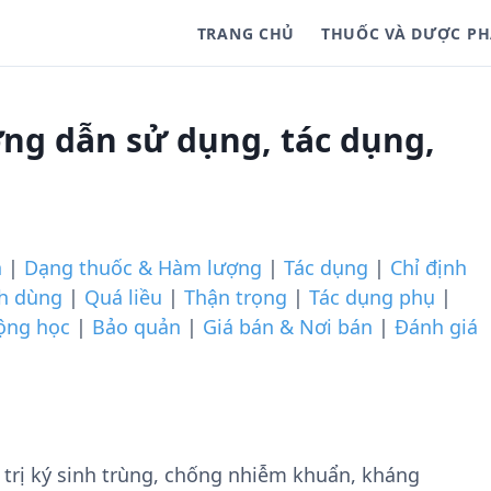
TRANG CHỦ
THUỐC VÀ DƯỢC P
ng dẫn sử dụng, tác dụng,
n
|
Dạng thuốc & Hàm lượng
|
Tác dụng
|
Chỉ định
ch dùng
|
Quá liều
|
Thận trọng
|
Tác dụng phụ
|
ộng học
|
Bảo quản
|
Giá bán & Nơi bán
|
Đánh giá
trị ký sinh trùng, chống nhiễm khuẩn, kháng