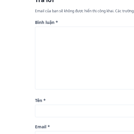
ư
Email của bạn sẽ không được hiển thị công khai.
Các trường
ớ
n
Bình luận
*
g
b
à
i
v
i
ế
t
Tên
*
Email
*