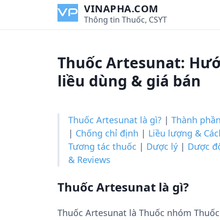
S
VINAPHA.COM
k
Thông tin Thuốc, CSYT
i
p
t
Thuốc Artesunat: Hướ
o
c
liều dùng & giá bán
o
n
t
Thuốc Artesunat là gì?
|
Thành phầ
e
|
Chống chỉ định
|
Liều lượng & Cá
n
Tương tác thuốc
|
Dược lý
|
Dược đ
t
& Reviews
Thuốc Artesunat là gì?
Thuốc Artesunat là Thuốc nhóm Thuốc 