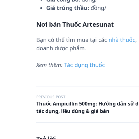
Giá trúng thầu:
đồng/
Nơi bán Thuốc Artesunat
Bạn có thể tìm mua tại các
nhà thuốc
,
doanh dược phẩm.
Xem thêm:
Tác dụng thuốc
Đ
PREVIOUS POST
Thuốc Ampicillin 500mg: Hướng dẫn sử 
i
tác dụng, liều dùng & giá bán
ề
u
h
Trả lời