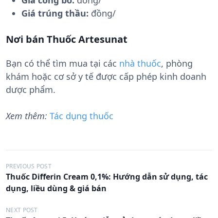
Giá công bố:
đồng/
Giá trúng thầu:
đồng/
Nơi bán Thuốc Artesunat
Bạn có thể tìm mua tại các
nhà thuốc
, phòng
khám hoặc cơ sở y tế được cấp phép kinh doanh
dược phẩm.
Xem thêm:
Tác dụng thuốc
Đ
PREVIOUS POST
Thuốc Differin Cream 0,1%: Hướng dẫn sử dụng, tác
i
dụng, liều dùng & giá bán
ề
u
NEXT POST