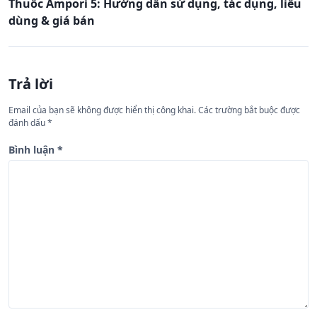
Thuốc Ampori 5: Hướng dẫn sử dụng, tác dụng, liều
h
dùng & giá bán
ư
ớ
n
Trả lời
g
Email của bạn sẽ không được hiển thị công khai.
Các trường bắt buộc được
b
đánh dấu
*
à
Bình luận
*
i
v
i
ế
t