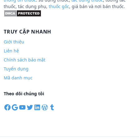
thuốc, tác dụng phụ,
thuốc gốc
, giá bán và nơi bán thuốc.
TRUY CẬP NHANH
Giới thiệu
Liên hệ
Chính sách bảo mật
Tuyển dụng
Mã danh mục
Theo dõi chúng tôi
F
G
Y
T
L
W
T
a
o
o
w
i
o
u
c
o
u
i
n
r
m
e
g
T
t
k
d
b
b
l
u
t
e
P
l