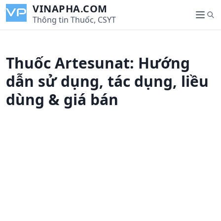
S
VINAPHA.COM
S
k
Thông tin Thuốc, CSYT
M
e
i
e
a
p
n
r
t
u
Thuốc Artesunat: Hướng
c
o
h
c
dẫn sử dụng, tác dụng, liều
o
dùng & giá bán
n
t
e
n
t