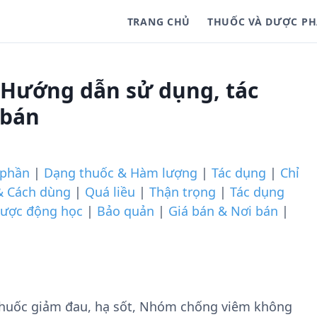
TRANG CHỦ
THUỐC VÀ DƯỢC P
 Hướng dẫn sử dụng, tác
 bán
 phần
|
Dạng thuốc & Hàm lượng
|
Tác dụng
|
Chỉ
& Cách dùng
|
Quá liều
|
Thận trọng
|
Tác dụng
ược động học
|
Bảo quản
|
Giá bán & Nơi bán
|
huốc giảm đau, hạ sốt, Nhóm chống viêm không