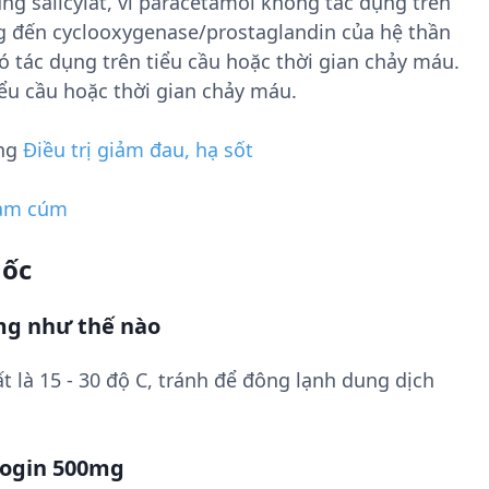
g salicylat, vì paracetamol không tác dụng trên
ng đến cyclooxygenase/prostaglandin của hệ thần
 tác dụng trên tiểu cầu hoặc thời gian chảy máu.
ểu cầu hoặc thời gian chảy máu.
ụng
Điều trị giảm đau, hạ sốt
ảm cúm
uốc
mg như thế nào
t là 15 - 30 độ C, tránh để đông lạnh dung dịch
nogin 500mg