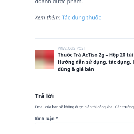
doanh dược phẩm.
Xem thêm:
Tác dụng thuốc
Đ
PREVIOUS POST
Thuốc Trà AcTiso 2g – Hộp 20 túi
i
Hướng dẫn sử dụng, tác dụng, l
ề
dùng & giá bán
u
h
ư
Trả lời
ớ
Email của bạn sẽ không được hiển thị công khai.
Các trường
n
Bình luận
*
g
b