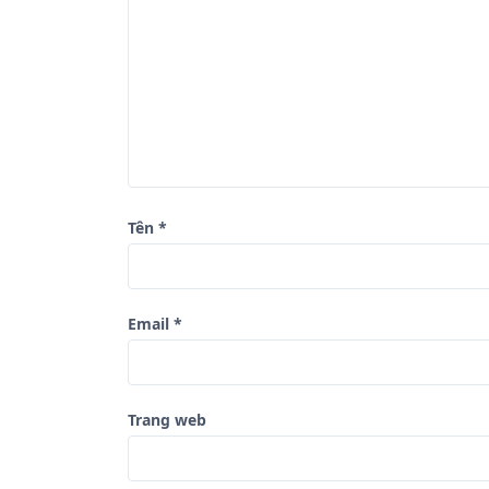
à
i
v
i
ế
t
Tên
*
Email
*
Trang web