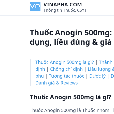
S
VINAPHA.COM
k
Thông tin Thuốc, CSYT
i
p
t
Thuốc Anogin 500mg:
o
c
dụng, liều dùng & giá
o
n
t
Thuốc Anogin 500mg là gì?
|
Thành
e
định
|
Chống chỉ định
|
Liều lượng 
n
phụ
|
Tương tác thuốc
|
Dược lý
|
D
t
Đánh giá & Reviews
Thuốc Anogin 500mg là gì?
Thuốc Anogin 500mg là Thuốc nhóm T