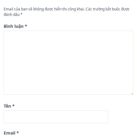
g
Email của bạn sẽ không được hiển thị công khai.
Các trường bắt buộc được
b
đánh dấu
*
à
Bình luận
*
i
v
i
ế
t
Tên
*
Email
*