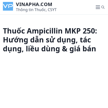
S
VINAPHA.COM
S
k
Thông tin Thuốc, CSYT
M
e
i
e
a
p
n
r
t
u
Thuốc Ampicillin MKP 250:
c
o
h
c
Hướng dẫn sử dụng, tác
o
dụng, liều dùng & giá bán
n
t
e
n
t