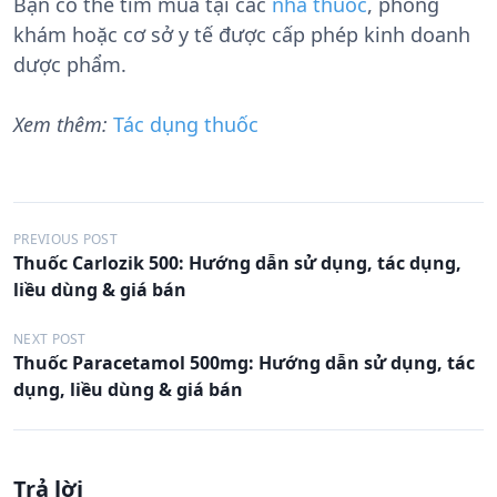
Bạn có thể tìm mua tại các
nhà thuốc
, phòng
khám hoặc cơ sở y tế được cấp phép kinh doanh
dược phẩm.
Xem thêm:
Tác dụng thuốc
Đ
PREVIOUS POST
Thuốc Carlozik 500: Hướng dẫn sử dụng, tác dụng,
i
liều dùng & giá bán
ề
u
NEXT POST
Thuốc Paracetamol 500mg: Hướng dẫn sử dụng, tác
h
dụng, liều dùng & giá bán
ư
ớ
n
Trả lời