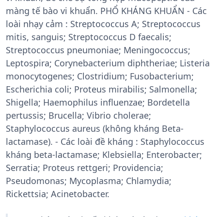
màng tế bào vi khuẩn. PHỔ KHÁNG KHUẨN - Các
loài nhạy cảm : Streptococcus A; Streptococcus
mitis, sanguis; Streptococcus D faecalis;
Streptococcus pneumoniae; Meningococcus;
Leptospira; Corynebacterium diphtheriae; Listeria
monocytogenes; Clostridium; Fusobacterium;
Escherichia coli; Proteus mirabilis; Salmonella;
Shigella; Haemophilus influenzae; Bordetella
pertussis; Brucella; Vibrio cholerae;
Staphylococcus aureus (không kháng Beta-
lactamase). - Các loài đề kháng : Staphylococcus
kháng beta-lactamase; Klebsiella; Enterobacter;
Serratia; Proteus rettgeri; Providencia;
Pseudomonas; Mycoplasma; Chlamydia;
Rickettsia; Acinetobacter.