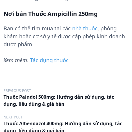
Nơi bán Thuốc Ampicillin 250mg
Bạn có thể tìm mua tại các
nhà thuốc
, phòng
khám hoặc cơ sở y tế được cấp phép kinh doanh
dược phẩm.
Xem thêm:
Tác dụng thuốc
Đ
PREVIOUS POST
Thuốc Paindol 500mg: Hướng dẫn sử dụng, tác
i
dụng, liều dùng & giá bán
ề
u
NEXT POST
Thuốc Albendazol 400mg: Hướng dẫn sử dụng, tác
h
dụng, liều dùng & giá bán