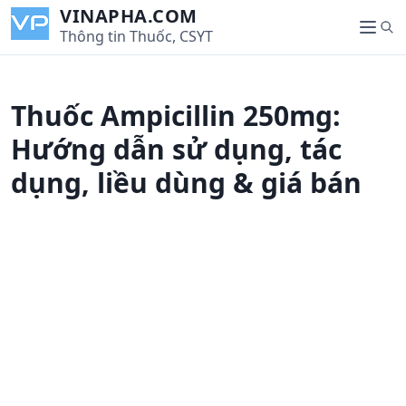
S
VINAPHA.COM
S
k
Thông tin Thuốc, CSYT
M
e
i
e
a
p
n
r
t
u
Thuốc Ampicillin 250mg:
c
o
h
c
Hướng dẫn sử dụng, tác
o
dụng, liều dùng & giá bán
n
t
e
n
t