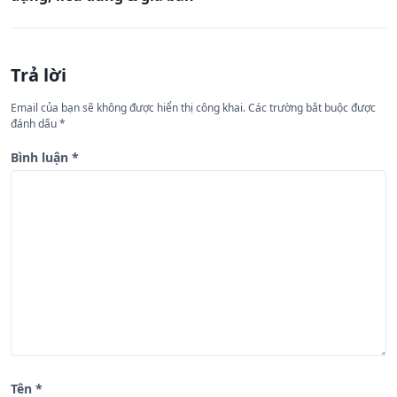
ư
ớ
n
Trả lời
g
Email của bạn sẽ không được hiển thị công khai.
Các trường bắt buộc được
b
đánh dấu
*
à
Bình luận
*
i
v
i
ế
t
Tên
*