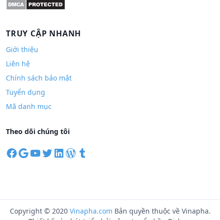
TRUY CẬP NHANH
Giới thiệu
Liên hệ
Chính sách bảo mật
Tuyển dụng
Mã danh mục
Theo dõi chúng tôi
F
G
Y
T
L
W
T
a
o
o
w
i
o
u
c
o
u
i
n
r
m
e
g
T
t
k
d
b
b
l
u
t
e
P
l
o
e
b
e
d
r
r
Copyright © 2020
Vinapha.com
Bản quyền thuộc về Vinapha.
o
e
r
I
e