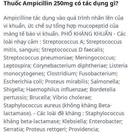
Thuốc Ampicillin 250mg có tác dụng gì?
Ampicilline tác dụng vào quá trình nhân lên của
vi khuẩn, ức chế sự tổng hợp mucopeptid của
màng tế bào vi khuẩn. PHỔ KHÁNG KHUẨN - Các
loài nhạy cảm : Streptococcus A; Streptococcus
mitis, sanguis; Streptococcus D faecalis;
Streptococcus pneumoniae; Meningococcus;
Leptospira; Corynebacterium diphtheriae; Listeria
monocytogenes; Clostridium; Fusobacterium;
Escherichia coli; Proteus mirabilis; Salmonella;
Shigella; Haemophilus influenzae; Bordetella
pertussis; Brucella; Vibrio cholerae;
Staphylococcus aureus (không kháng Beta-
lactamase). - Các loài đề kháng : Staphylococcus
kháng beta-lactamase; Klebsiella; Enterobacter;
Serratia; Proteus rettgeri; Providencia;