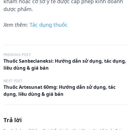
khám hoặc cơ sở y tế được cấp phép kinh doanh
dược phẩm.
Xem thêm:
Tác dụng thuốc
Đ
PREVIOUS POST
Thuốc Sanbeclaneksi: Hướng dẫn sử dụng, tác dụng,
i
liều dùng & giá bán
ề
u
NEXT POST
Thuốc Artesunat 60mg: Hướng dẫn sử dụng, tác
h
dụng, liều dùng & giá bán
ư
ớ
n
Trả lời
g