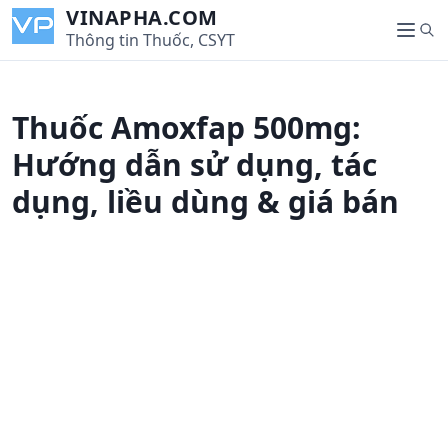
S
VINAPHA.COM
S
k
Thông tin Thuốc, CSYT
M
e
i
e
a
p
n
r
t
u
Thuốc Amoxfap 500mg:
c
o
h
c
Hướng dẫn sử dụng, tác
o
dụng, liều dùng & giá bán
n
t
e
n
t