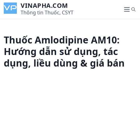
S
VINAPHA.COM
S
k
Thông tin Thuốc, CSYT
M
e
i
e
a
p
n
r
t
u
Thuốc Amlodipine AM10:
c
o
h
c
Hướng dẫn sử dụng, tác
o
dụng, liều dùng & giá bán
n
t
e
n
t