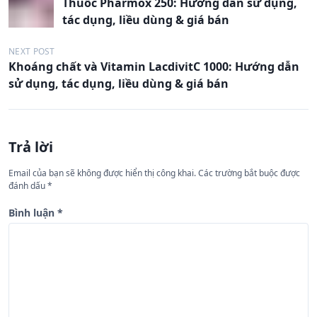
Thuốc Pharmox 250: Hướng dẫn sử dụng,
i
tác dụng, liều dùng & giá bán
ề
u
NEXT POST
Khoáng chất và Vitamin LacdivitC 1000: Hướng dẫn
h
sử dụng, tác dụng, liều dùng & giá bán
ư
ớ
n
Trả lời
g
Email của bạn sẽ không được hiển thị công khai.
Các trường bắt buộc được
b
đánh dấu
*
à
Bình luận
*
i
v
i
ế
t