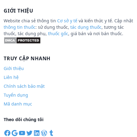
GIỚI THIỆU
Website chia sẻ thông tin
Cơ sở y tế
và kiến thức y tế. Cập nhật
thông tin thuốc
: sử dụng thuốc,
tác dụng thuốc
, tương tác
thuốc, tác dụng phụ,
thuốc gốc
, giá bán và nơi bán thuốc.
TRUY CẬP NHANH
Giới thiệu
Liên hệ
Chính sách bảo mật
Tuyển dụng
Mã danh mục
Theo dõi chúng tôi
F
G
Y
T
L
W
T