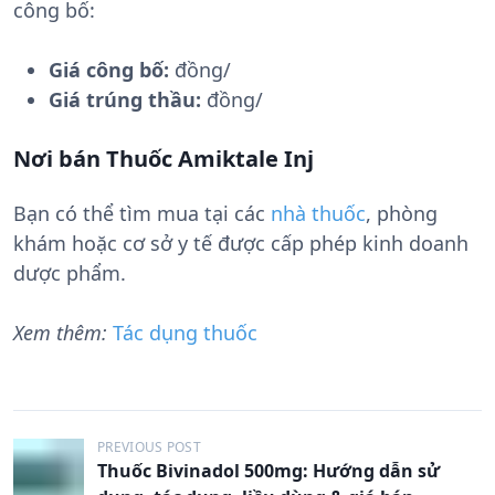
công bố:
Giá công bố:
đồng/
Giá trúng thầu:
đồng/
Nơi bán Thuốc Amiktale Inj
Bạn có thể tìm mua tại các
nhà thuốc
, phòng
khám hoặc cơ sở y tế được cấp phép kinh doanh
dược phẩm.
Xem thêm:
Tác dụng thuốc
Đ
PREVIOUS POST
Thuốc Bivinadol 500mg: Hướng dẫn sử
i