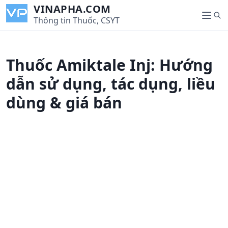
S
VINAPHA.COM
S
k
Thông tin Thuốc, CSYT
M
e
i
e
a
p
n
r
t
u
Thuốc Amiktale Inj: Hướng
c
o
h
c
dẫn sử dụng, tác dụng, liều
o
dùng & giá bán
n
t
e
n
t