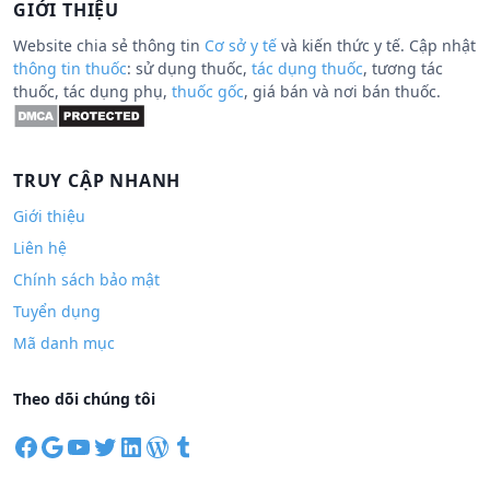
GIỚI THIỆU
Website chia sẻ thông tin
Cơ sở y tế
và kiến thức y tế. Cập nhật
thông tin thuốc
: sử dụng thuốc,
tác dụng thuốc
, tương tác
thuốc, tác dụng phụ,
thuốc gốc
, giá bán và nơi bán thuốc.
TRUY CẬP NHANH
Giới thiệu
Liên hệ
Chính sách bảo mật
Tuyển dụng
Mã danh mục
Theo dõi chúng tôi
F
G
Y
T
L
W
T
a
o
o
w
i
o
u