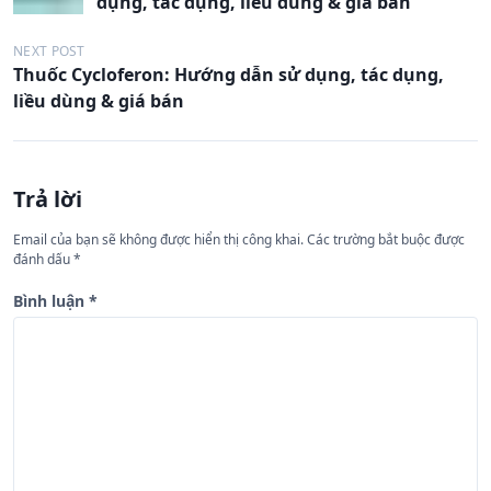
dụng, tác dụng, liều dùng & giá bán
ề
u
NEXT POST
Thuốc Cycloferon: Hướng dẫn sử dụng, tác dụng,
h
liều dùng & giá bán
ư
ớ
n
Trả lời
g
Email của bạn sẽ không được hiển thị công khai.
Các trường bắt buộc được
b
đánh dấu
*
à
Bình luận
*
i
v
i
ế
t