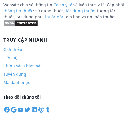
Website chia sẻ thông tin
Cơ sở y tế
và kiến thức y tế. Cập nhật
thông tin thuốc
: sử dụng thuốc,
tác dụng thuốc
, tương tác
thuốc, tác dụng phụ,
thuốc gốc
, giá bán và nơi bán thuốc.
TRUY CẬP NHANH
Giới thiệu
Liên hệ
Chính sách bảo mật
Tuyển dụng
Mã danh mục
Theo dõi chúng tôi
F
G
Y
T
L
W
T
a
o
o
w
i
o
u
c
o
u
i
n
r
m
e
g
T
t
k
d
b