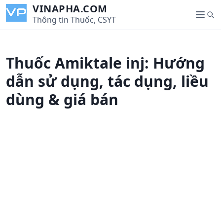
S
VINAPHA.COM
S
k
Thông tin Thuốc, CSYT
M
e
i
e
a
p
n
r
t
u
Thuốc Amiktale inj: Hướng
c
o
h
c
dẫn sử dụng, tác dụng, liều
o
dùng & giá bán
n
t
e
n
t