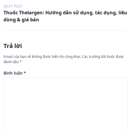
u
NEXT POST
Thuốc Thelargen: Hướng dẫn sử dụng, tác dụng, liều
h
dùng & giá bán
ư
ớ
n
Trả lời
g
Email của bạn sẽ không được hiển thị công khai.
Các trường bắt buộc được
b
đánh dấu
*
à
Bình luận
*
i
v
i
ế
t