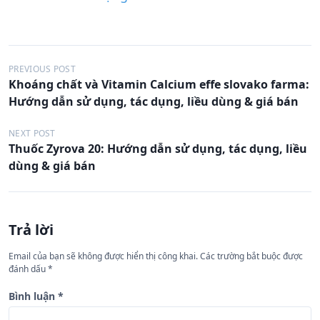
Đ
PREVIOUS POST
Khoáng chất và Vitamin Calcium effe slovako farma:
i
Hướng dẫn sử dụng, tác dụng, liều dùng & giá bán
ề
u
NEXT POST
Thuốc Zyrova 20: Hướng dẫn sử dụng, tác dụng, liều
h
dùng & giá bán
ư
ớ
n
Trả lời
g
Email của bạn sẽ không được hiển thị công khai.
Các trường bắt buộc được
b
đánh dấu
*
à
Bình luận
*
i