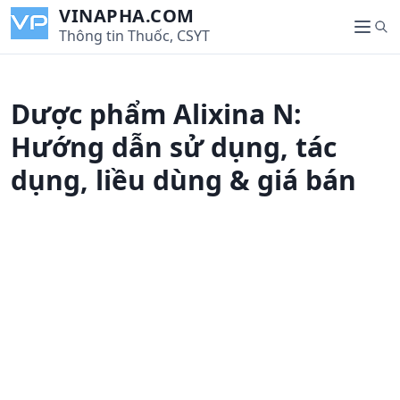
S
VINAPHA.COM
S
k
Thông tin Thuốc, CSYT
M
e
i
e
a
p
n
r
t
u
Dược phẩm Alixina N:
c
o
h
c
Hướng dẫn sử dụng, tác
o
dụng, liều dùng & giá bán
n
t
e
n
t