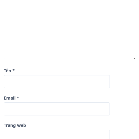
v
i
ế
t
Tên
*
Email
*
Trang web