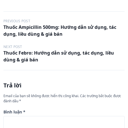
Đ
PREVIOUS POST
Thuốc Ampicillin 500mg: Hướng dẫn sử dụng, tác
i
dụng, liều dùng & giá bán
ề
u
NEXT POST
Thuốc Febro: Hướng dẫn sử dụng, tác dụng, liều
h
dùng & giá bán
ư
ớ
n
Trả lời
g
Email của bạn sẽ không được hiển thị công khai.
Các trường bắt buộc được
b
đánh dấu
*
à
Bình luận
*
i
v