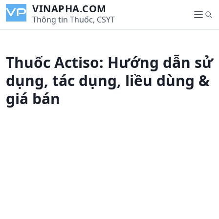
S
VINAPHA.COM
S
k
Thông tin Thuốc, CSYT
M
e
i
e
a
p
n
r
t
u
Thuốc Actiso: Hướng dẫn sử
c
o
h
c
dụng, tác dụng, liều dùng &
o
giá bán
n
t
e
n
t