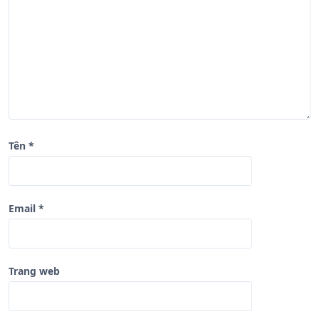
i
ế
t
Tên
*
Email
*
Trang web