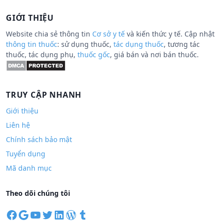
GIỚI THIỆU
Website chia sẻ thông tin
Cơ sở y tế
và kiến thức y tế. Cập nhật
thông tin thuốc
: sử dụng thuốc,
tác dụng thuốc
, tương tác
thuốc, tác dụng phụ,
thuốc gốc
, giá bán và nơi bán thuốc.
TRUY CẬP NHANH
Giới thiệu
Liên hệ
Chính sách bảo mật
Tuyển dụng
Mã danh mục
Theo dõi chúng tôi
F
G
Y
T
L
W
T