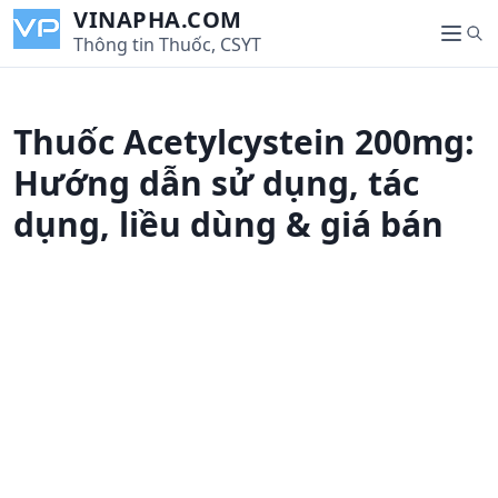
S
VINAPHA.COM
S
k
Thông tin Thuốc, CSYT
M
e
i
e
a
p
n
r
t
u
Thuốc Acetylcystein 200mg:
c
o
h
c
Hướng dẫn sử dụng, tác
o
dụng, liều dùng & giá bán
n
t
e
n
t