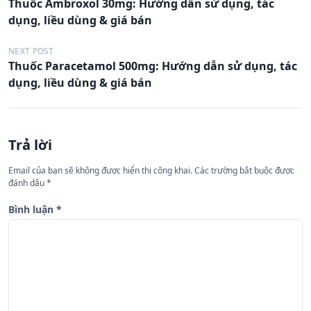
Thuốc Ambroxol 30mg: Hướng dẫn sử dụng, tác
i
dụng, liều dùng & giá bán
ề
u
NEXT POST
Thuốc Paracetamol 500mg: Hướng dẫn sử dụng, tác
h
dụng, liều dùng & giá bán
ư
ớ
n
Trả lời
g
Email của bạn sẽ không được hiển thị công khai.
Các trường bắt buộc được
b
đánh dấu
*
à
Bình luận
*
i
v
i
ế
t