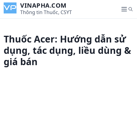
S
VINAPHA.COM
S
k
Thông tin Thuốc, CSYT
M
e
i
e
a
p
n
r
t
u
Thuốc Acer: Hướng dẫn sử
c
o
h
c
dụng, tác dụng, liều dùng &
o
giá bán
n
t
e
n
t