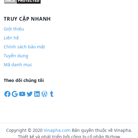
TRUY CẬP NHANH
Giới thiệu
Liên hệ
Chính sách bảo mật
Tuyển dụng
Mã danh mục
Theo dõi chúng tôi
F
G
Y
T
L
W
T
a
o
o
w
i
o
u
c
o
u
i
n
r
m
e
g
T
t
k
d
b
b
l
u
t
e
P
l
o
e
b
e
d
r
r
Copyright © 2020
Vinapha.com
Bản quyền thuộc về Vinapha.
o
e
r
I
e
Thiết kế và phát triển bởi công ty cổ phần Bizhow