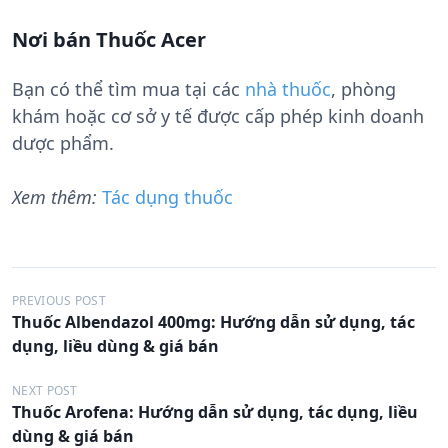
Nơi bán Thuốc Acer
Bạn có thể tìm mua tại các
nhà thuốc
, phòng
khám hoặc cơ sở y tế được cấp phép kinh doanh
dược phẩm.
Xem thêm:
Tác dụng thuốc
Đ
PREVIOUS POST
Thuốc Albendazol 400mg: Hướng dẫn sử dụng, tác
i
dụng, liều dùng & giá bán
ề
u
NEXT POST
Thuốc Arofena: Hướng dẫn sử dụng, tác dụng, liều
h
dùng & giá bán