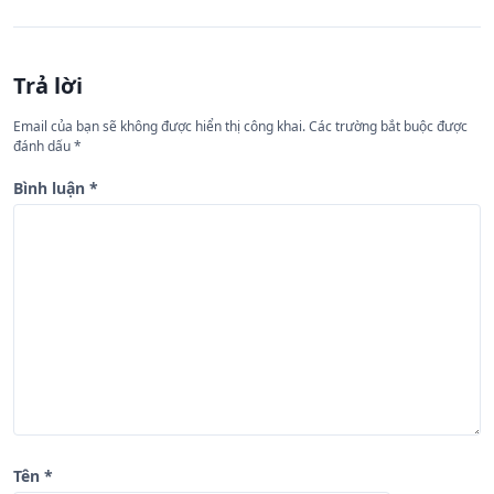
ư
ớ
n
Trả lời
g
Email của bạn sẽ không được hiển thị công khai.
Các trường bắt buộc được
b
đánh dấu
*
à
Bình luận
*
i
v
i
ế
t
Tên
*