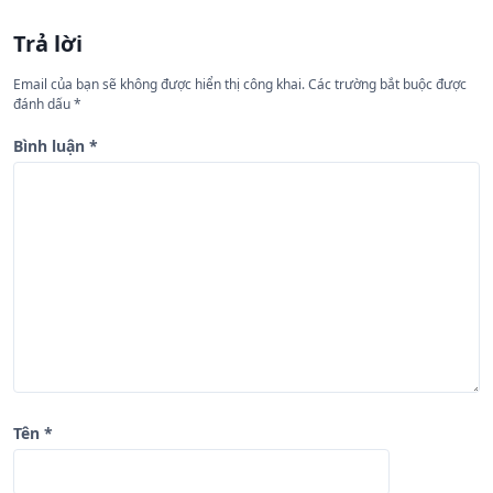
n
Trả lời
g
Email của bạn sẽ không được hiển thị công khai.
Các trường bắt buộc được
b
đánh dấu
*
à
Bình luận
*
i
v
i
ế
t
Tên
*