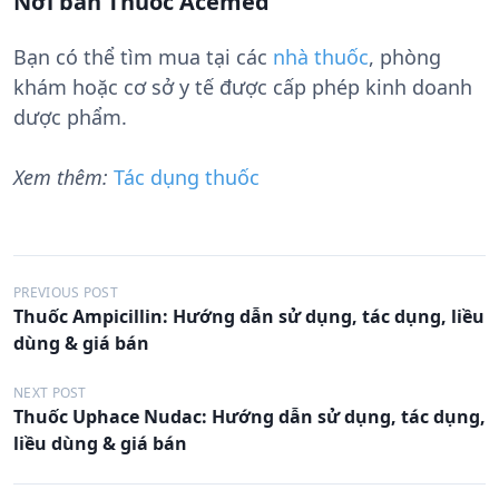
Nơi bán Thuốc Acemed
Bạn có thể tìm mua tại các
nhà thuốc
, phòng
khám hoặc cơ sở y tế được cấp phép kinh doanh
dược phẩm.
Xem thêm:
Tác dụng thuốc
Đ
PREVIOUS POST
Thuốc Ampicillin: Hướng dẫn sử dụng, tác dụng, liều
i
dùng & giá bán
ề
u
NEXT POST
Thuốc Uphace Nudac: Hướng dẫn sử dụng, tác dụng,
h
liều dùng & giá bán
ư
ớ