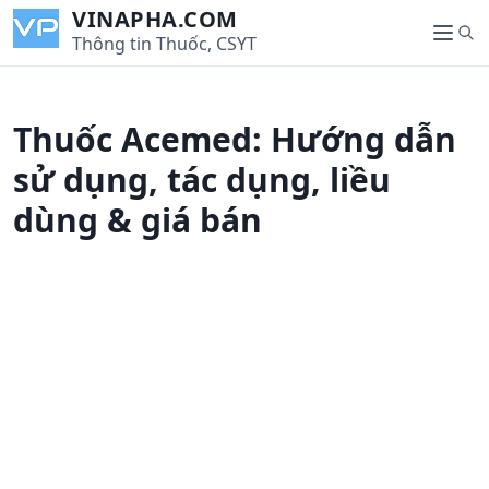
S
VINAPHA.COM
S
k
Thông tin Thuốc, CSYT
M
e
i
e
a
p
n
r
t
u
Thuốc Acemed: Hướng dẫn
c
o
h
c
sử dụng, tác dụng, liều
o
dùng & giá bán
n
t
e
n
t